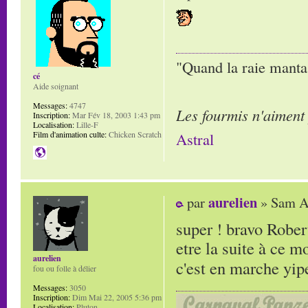
"Quand la raie manta,
cé
Aide soignant
Messages:
4747
Les fourmis n'aiment
Inscription:
Mar Fév 18, 2003 1:43 pm
Localisation:
Lille-F
Film d'animation culte:
Chicken Scratch
Astral
aurelien
par
» Sam Av
super ! bravo Rober
etre la suite à ce m
aurelien
c'est en marche yip
fou ou folle à délier
Messages:
3050
Inscription:
Dim Mai 22, 2005 5:36 pm
Localisation:
Pluton