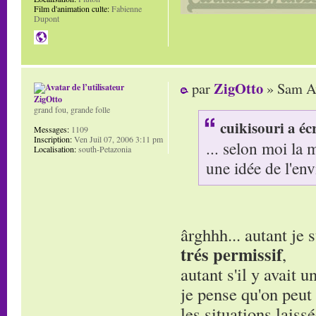
Film d'animation culte:
Fabienne
Dupont
ZigOtto
par
» Sam Av
ZigOtto
grand fou, grande folle
cuikisouri a écr
Messages:
1109
Inscription:
Ven Juil 07, 2006 3:11 pm
... selon moi la 
Localisation:
south-Petazonia
une idée de l'en
ârghhh... autant je
trés permissif
,
autant s'il y avait u
je pense qu'on peut 
les situations laiss