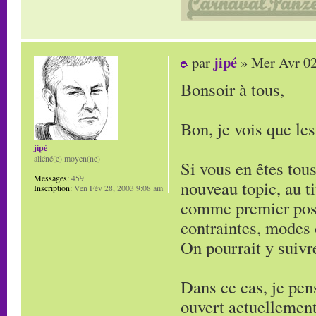
jipé
par
» Mer Avr 02
Bonsoir à tous,
Bon, je vois que les
jipé
aliéné(e) moyen(ne)
Si vous en êtes tou
Messages:
459
nouveau topic, au ti
Inscription:
Ven Fév 28, 2003 9:08 am
comme premier post 
contraintes, modes 
On pourrait y suivr
Dans ce cas, je pen
ouvert actuellement 