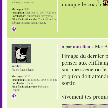
manque le coach
aliéné(e) moyen(ne)
Messages:
398
Inscription:
Mer Oct 03, 2007 9:13 pm
Localisation:
cambrousse savoyarde
Film d'animation culte:
The thief and the
cobbler ou amer béton, j'hésite
aurelien
par
» Mer Av
l'image du dernier p
penser aux cliffhang
aurelien
sur une scene ou le 
fou ou folle à délier
et qu'on doit atten
Messages:
3050
Inscription:
Dim Mai 22, 2005 5:36 pm
sortir.
Localisation:
Pluton
Film d'animation culte:
Fabienne
Dupont
vivement tes premi