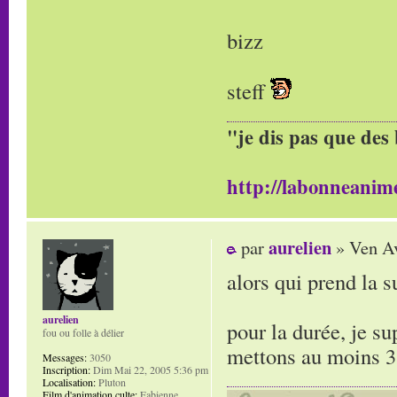
bizz
steff
"je dis pas que des 
http://labonneanime
aurelien
par
» Ven Av
alors qui prend la s
aurelien
pour la durée, je su
fou ou folle à délier
mettons au moins 3
Messages:
3050
Inscription:
Dim Mai 22, 2005 5:36 pm
Localisation:
Pluton
Film d'animation culte:
Fabienne