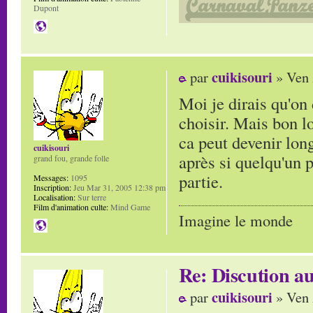
Dupont
cuikisouri
par
» Ven 
Moi je dirais qu'on
choisir. Mais bon l
ca peut devenir lon
cuikisouri
après si quelqu'un 
grand fou, grande folle
partie.
Messages:
1095
Inscription:
Jeu Mar 31, 2005 12:38 pm
Localisation:
Sur terre
Film d'animation culte:
Mind Game
Imagine le monde
Re: Discution
cuikisouri
par
» Ven 