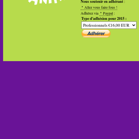
Nous soutenir en adhérant
:
Allez vous faire fous !
Adhérez via
Paypal
:
Type d'adhésion pour 2015 :