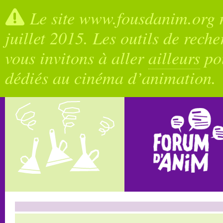
Le site www.fousdanim.org n
juillet 2015. Les outils de rech
vous invitons à aller
ailleurs
pou
dédiés au cinéma d’animation.