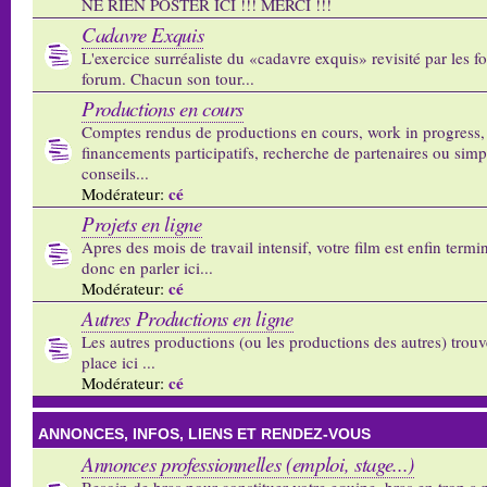
NE RIEN POSTER ICI !!! MERCI !!!
Cadavre Exquis
L'exercice surréaliste du «cadavre exquis» revisité par les 
forum. Chacun son tour...
Productions en cours
Comptes rendus de productions en cours, work in progress,
financements participatifs, recherche de partenaires ou sim
conseils...
cé
Modérateur:
Projets en ligne
Apres des mois de travail intensif, votre film est enfin termi
donc en parler ici...
cé
Modérateur:
Autres Productions en ligne
Les autres productions (ou les productions des autres) trouv
place ici ...
cé
Modérateur:
ANNONCES, INFOS, LIENS ET RENDEZ-VOUS
Annonces professionnelles (emploi, stage...)
Besoin de bras pour constituer votre equipe, bras en trop a p