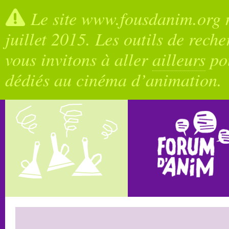
Le site www.fousdanim.org n
juillet 2015. Les outils de rech
vous invitons à aller
ailleurs
pou
dédiés au cinéma d’animation.