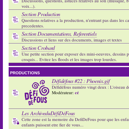
Discussions, questions, astuces relatives au son (musique, b
voix...).
Section Production
Questions relatives a la production, n'entrant pas dans les c
precedentes.
Section Documentations, Referentiels
Discussions et liens sur des documents, images et textes
Section Crobard
Une petite section pour exposer des mini-oeuvres, dessins p
croquis... Evitez les floods et les images trop lourdes.
PRODUCTIONS
Défidéfous #22 : Phoenix.gif
Défidéfous numéro vingt deux : L'oiseau d
cé
Modérateur:
Les ArchiveduDéfiDéFous
Cette zone est la memoire du DefiDeFous pour que les enfa
enfants puissent etre fier de vous...