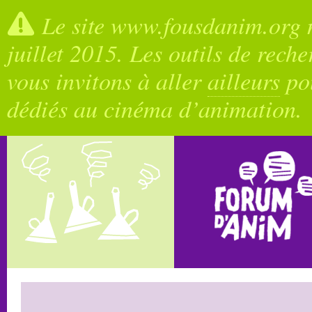
Le site www.fousdanim.org n
juillet 2015. Les outils de rech
vous invitons à aller
ailleurs
pou
dédiés au cinéma d’animation.