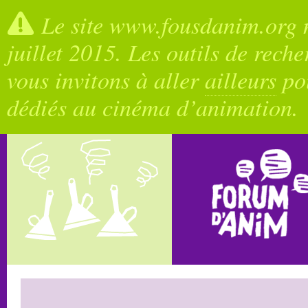
Le site www.fousdanim.org n
juillet 2015. Les outils de rech
vous invitons à aller
ailleurs
pou
dédiés au cinéma d’animation.