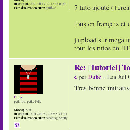
Inscription:
Jeu Juil 19, 2012 2:06 pm
7 tuto ajouté (+cre
Film d'animation culte:
garfield
tous en français e
j'upload sur mega u
tout les tutos en HD
Re: [Tutoriel] T
Dubz
par
» Lun Juil 
Tres bonne initiativ
Dubz
petit fou, petite folle
Messages:
63
Inscription:
Ven Oct 30, 2009 8:35 pm
Film d'animation culte:
Sleeping beauty