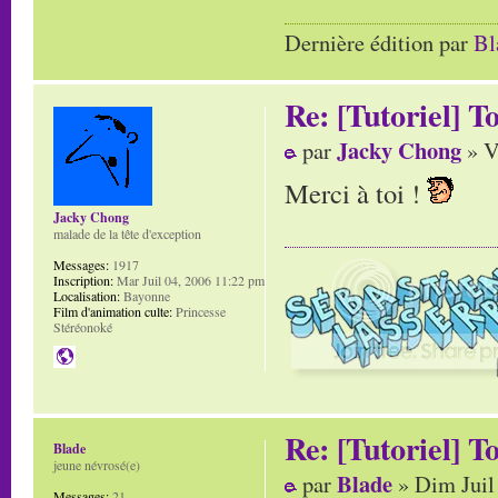
Dernière édition par
Bl
Re: [Tutoriel] T
Jacky Chong
par
» V
Merci à toi !
Jacky Chong
malade de la tête d'exception
Messages:
1917
Inscription:
Mar Juil 04, 2006 11:22 pm
Localisation:
Bayonne
Film d'animation culte:
Princesse
Stéréonoké
Re: [Tutoriel] T
Blade
jeune névrosé(e)
Blade
par
» Dim Juil
Messages:
21