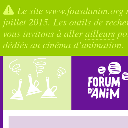
Le site www.fousdanim.org n
juillet 2015. Les outils de rech
vous invitons à aller
ailleurs
pou
dédiés au cinéma d’animation.