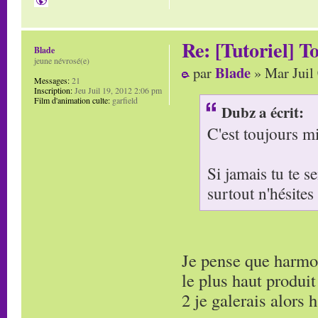
Re: [Tutoriel] T
Blade
jeune névrosé(e)
Blade
par
» Mar Juil
Messages:
21
Inscription:
Jeu Juil 19, 2012 2:06 pm
Film d'animation culte:
garfield
Dubz a écrit:
C'est toujours m
Si jamais tu te 
surtout n'hésites
Je pense que harmon
le plus haut produi
2 je galerais alors