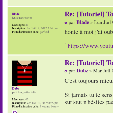
Re: [Tutoriel] T
Blade
jeune névrosé(e)
Blade
par
» Lun Juil
Messages:
21
Inscription:
Jeu Juil 19, 2012 2:06 pm
honte à moi j'ai ou
Film d'animation culte:
garfield
https://www.you
Re: [Tutoriel] T
Dubz
par
» Mar Juil 
C'est toujours mieu
Dubz
petit fou, petite folle
Si jamais tu te sen
Messages:
63
surtout n'hésites pa
Inscription:
Ven Oct 30, 2009 8:35 pm
Film d'animation culte:
Sleeping beauty