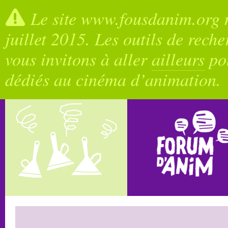
Le site www.fousdanim.org n
juillet 2015. Les outils de rech
vous invitons à aller
ailleurs
pou
dédiés au cinéma d’animation.