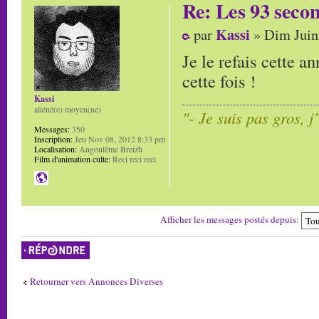
Re: Les 93 secon
Kassi
par
» Dim Juin
Je le refais cette a
cette fois !
Kassi
aliéné(e) moyen(ne)
"- Je suis pas gros, j
Messages:
350
Inscription:
Jeu Nov 08, 2012 8:33 pm
Localisation:
Angoulême Breizh
Film d'animation culte:
Reci reci reci
Afficher les messages postés depuis:
Répondre
Retourner vers Annonces Diverses