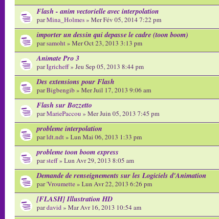
Flash - anim vectorielle avec interpolation
par
Mina_Holmes
» Mer Fév 05, 2014 7:22 pm
importer un dessin qui depasse le cadre (toon boom)
par
samoht
» Mer Oct 23, 2013 3:13 pm
Animate Pro 3
par
Igricheff
» Jeu Sep 05, 2013 8:44 pm
Des extensions pour Flash
par
Bigbengib
» Mer Juil 17, 2013 9:06 am
Flash sur Bozzetto
par
MariePaccou
» Mer Juin 05, 2013 7:45 pm
probleme interpolation
par
ldt.ndt
» Lun Mai 06, 2013 1:33 pm
probleme toon boom express
par
steff
» Lun Avr 29, 2013 8:05 am
Demande de renseignements sur les Logiciels d'Animation
par
'Vroumette
» Lun Avr 22, 2013 6:26 pm
[FLASH] Illustration HD
par
david
» Mar Avr 16, 2013 10:54 am