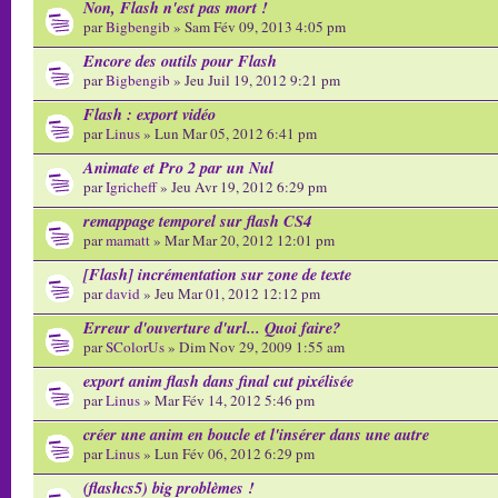
Non, Flash n'est pas mort !
par
Bigbengib
» Sam Fév 09, 2013 4:05 pm
Encore des outils pour Flash
par
Bigbengib
» Jeu Juil 19, 2012 9:21 pm
Flash : export vidéo
par
Linus
» Lun Mar 05, 2012 6:41 pm
Animate et Pro 2 par un Nul
par
Igricheff
» Jeu Avr 19, 2012 6:29 pm
remappage temporel sur flash CS4
par
mamatt
» Mar Mar 20, 2012 12:01 pm
[Flash] incrémentation sur zone de texte
par
david
» Jeu Mar 01, 2012 12:12 pm
Erreur d'ouverture d'url... Quoi faire?
par
SColorUs
» Dim Nov 29, 2009 1:55 am
export anim flash dans final cut pixélisée
par
Linus
» Mar Fév 14, 2012 5:46 pm
créer une anim en boucle et l'insérer dans une autre
par
Linus
» Lun Fév 06, 2012 6:29 pm
(flashcs5) big problèmes !