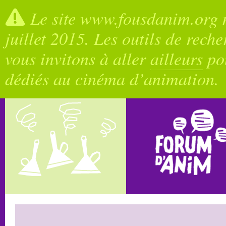
Le site www.fousdanim.org n
juillet 2015. Les outils de rech
vous invitons à aller
ailleurs
pou
dédiés au cinéma d’animation.