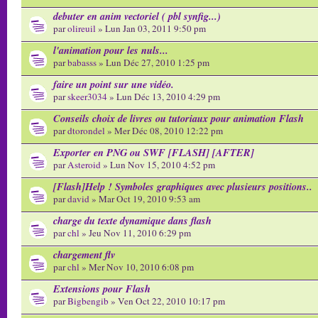
debuter en anim vectoriel ( pbl synfig...)
par
olireuil
» Lun Jan 03, 2011 9:50 pm
l'animation pour les nuls...
par
babasss
» Lun Déc 27, 2010 1:25 pm
faire un point sur une vidéo.
par
skeer3034
» Lun Déc 13, 2010 4:29 pm
Conseils choix de livres ou tutoriaux pour animation Flash
par
dtorondel
» Mer Déc 08, 2010 12:22 pm
Exporter en PNG ou SWF [FLASH] [AFTER]
par
Asteroid
» Lun Nov 15, 2010 4:52 pm
[Flash]Help ! Symboles graphiques avec plusieurs positions..
par
david
» Mar Oct 19, 2010 9:53 am
charge du texte dynamique dans flash
par
chl
» Jeu Nov 11, 2010 6:29 pm
chargement flv
par
chl
» Mer Nov 10, 2010 6:08 pm
Extensions pour Flash
par
Bigbengib
» Ven Oct 22, 2010 10:17 pm