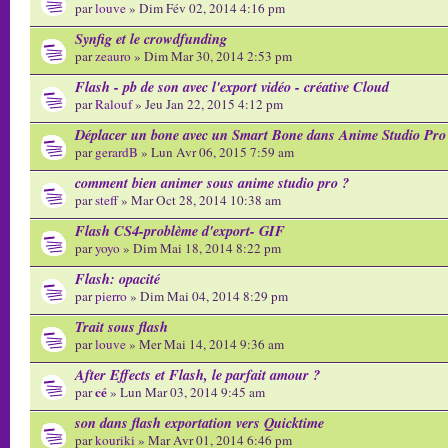
par
louve
» Dim Fév 02, 2014 4:16 pm
Synfig et le crowdfunding
par
zeauro
» Dim Mar 30, 2014 2:53 pm
Flash - pb de son avec l'export vidéo - créative Cloud
par
Ralouf
» Jeu Jan 22, 2015 4:12 pm
Déplacer un bone avec un Smart Bone dans Anime Studio Pro
par
gerardB
» Lun Avr 06, 2015 7:59 am
comment bien animer sous anime studio pro ?
par
steff
» Mar Oct 28, 2014 10:38 am
Flash CS4-problème d'export- GIF
par
yoyo
» Dim Mai 18, 2014 8:22 pm
Flash: opacité
par
pierro
» Dim Mai 04, 2014 8:29 pm
Trait sous flash
par
louve
» Mer Mai 14, 2014 9:36 am
After Effects et Flash, le parfait amour ?
cé
par
» Lun Mar 03, 2014 9:45 am
son dans flash exportation vers Quicktime
par
kouriki
» Mar Avr 01, 2014 6:46 pm