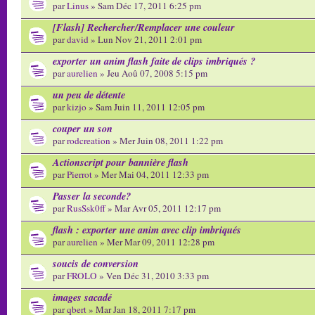
par
Linus
» Sam Déc 17, 2011 6:25 pm
[Flash] Rechercher/Remplacer une couleur
par
david
» Lun Nov 21, 2011 2:01 pm
exporter un anim flash faite de clips imbriqués ?
par
aurelien
» Jeu Aoû 07, 2008 5:15 pm
un peu de détente
par
kizjo
» Sam Juin 11, 2011 12:05 pm
couper un son
par
rodcreation
» Mer Juin 08, 2011 1:22 pm
Actionscript pour bannière flash
par
Pierrot
» Mer Mai 04, 2011 12:33 pm
Passer la seconde?
par
RusSsk0ff
» Mar Avr 05, 2011 12:17 pm
flash : exporter une anim avec clip imbriqués
par
aurelien
» Mer Mar 09, 2011 12:28 pm
soucis de conversion
par
FROLO
» Ven Déc 31, 2010 3:33 pm
images sacadé
par
qbert
» Mar Jan 18, 2011 7:17 pm