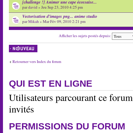
[challenge !] Animer une cape écossaise...
par
david
» Jeu Sep 23, 2010 4:25 pm
Vectorisation d'images png... anime studio
par
Mikah
» Mar Fév 09, 2010 2:21 pm
Afficher les sujets postés depuis:
Écrire un nouveau
sujet
Retourner vers Index du forum
QUI EST EN LIGNE
Utilisateurs parcourant ce forum:
invités
PERMISSIONS DU FORUM