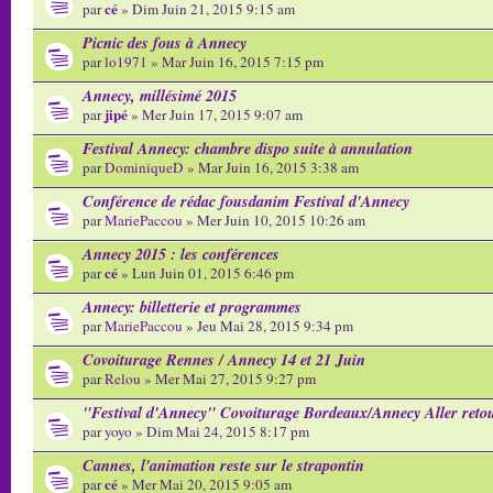
cé
par
» Dim Juin 21, 2015 9:15 am
Picnic des fous à Annecy
par
lo1971
» Mar Juin 16, 2015 7:15 pm
Annecy, millésimé 2015
jipé
par
» Mer Juin 17, 2015 9:07 am
Festival Annecy: chambre dispo suite à annulation
par
DominiqueD
» Mar Juin 16, 2015 3:38 am
Conférence de rédac fousdanim Festival d'Annecy
par
MariePaccou
» Mer Juin 10, 2015 10:26 am
Annecy 2015 : les conférences
cé
par
» Lun Juin 01, 2015 6:46 pm
Annecy: billetterie et programmes
par
MariePaccou
» Jeu Mai 28, 2015 9:34 pm
Covoiturage Rennes / Annecy 14 et 21 Juin
par
Relou
» Mer Mai 27, 2015 9:27 pm
"Festival d'Annecy" Covoiturage Bordeaux/Annecy Aller reto
par
yoyo
» Dim Mai 24, 2015 8:17 pm
Cannes, l'animation reste sur le strapontin
cé
par
» Mer Mai 20, 2015 9:05 am