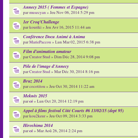
Annecy 2015 ( Femmes et Espagne)
par
musecyan
» Jeu Nov 06, 2014 5:29 pm
1er Croq'Challenge
par
kouriki
» Jeu Avr 16, 2015 11:44 am
Conférence Docu Animé à Anima
par
MariePaccou
» Lun Mar 02, 2015 6:38 pm
Film d'animation amateur
par
Creator Stud
» Dim Déc 28, 2014 9:08 pm
Pôle de l'image d'Annecy
par
Creator Stud
» Mar Déc 30, 2014 8:16 pm
Bruz 2014
par
cocotitou
» Jeu Oct 30, 2014 11:22 am
Meknès 2015
cé
par
» Lun Oct 20, 2014 12:19 pm
Appel à films festival Côté Courts #6 13/02/15 (dept 95)
par
kou2keur
» Jeu Oct 09, 2014 3:33 pm
Hiroshima 2014
cé
par
» Mar Aoû 26, 2014 2:24 pm