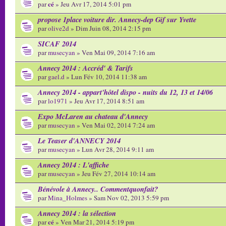
cé
par
» Jeu Avr 17, 2014 5:01 pm
propose 1place voiture dir. Annecy-dep Gif sur Yvette
par
olive2d
» Dim Juin 08, 2014 2:15 pm
SICAF 2014
par
musecyan
» Ven Mai 09, 2014 7:16 am
Annecy 2014 : Accréd' & Tarifs
par
gael.d
» Lun Fév 10, 2014 11:38 am
Annecy 2014 - appart'hôtel dispo - nuits du 12, 13 et 14/06
par
lo1971
» Jeu Avr 17, 2014 8:51 am
Expo McLaren au chateau d'Annecy
par
musecyan
» Ven Mai 02, 2014 7:24 am
Le Teaser d'ANNECY 2014
par
musecyan
» Lun Avr 28, 2014 9:11 am
Annecy 2014 : L'affiche
par
musecyan
» Jeu Fév 27, 2014 10:14 am
Bénévole à Annecy.. Commentquonfait?
par
Mina_Holmes
» Sam Nov 02, 2013 5:59 pm
Annecy 2014 : la sélection
cé
par
» Ven Mar 21, 2014 5:19 pm