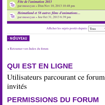
Fête de l'animation 2013
par
musecyan
» Dim Nov 10, 2013 10:48 pm
Heimatland et 58 autres films d'animations...
par
musecyan
» Jeu Oct 31, 2013 6:39 pm
Afficher les sujets postés depuis:
Écrire un nouveau
sujet
Retourner vers Index du forum
QUI EST EN LIGNE
Utilisateurs parcourant ce forum:
invités
PERMISSIONS DU FORUM