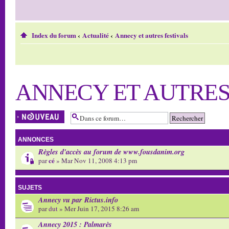
Index du forum
‹
Actualité
‹
Annecy et autres festivals
ANNECY ET AUTRES
Écrire un nouveau
sujet
ANNONCES
Règles d'accès au forum de www.fousdanim.org
cé
par
» Mar Nov 11, 2008 4:13 pm
SUJETS
Annecy vu par Rictus.info
par
dut
» Mer Juin 17, 2015 8:26 am
Annecy 2015 : Palmarès