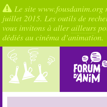
Le site www.fousdanim.org n
juillet 2015. Les outils de rech
vous invitons à aller
ailleurs
pou
dédiés au cinéma d’animation.