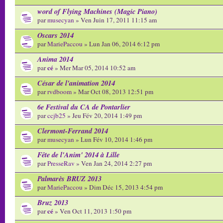
word of Flying Machines (Magic Piano)
par
musecyan
» Ven Juin 17, 2011 11:15 am
Oscars 2014
par
MariePaccou
» Lun Jan 06, 2014 6:12 pm
Anima 2014
cé
par
» Mer Mar 05, 2014 10:52 am
César de l'animation 2014
par
rvdboom
» Mar Oct 08, 2013 12:51 pm
6e Festival du CA de Pontarlier
par
ccjb25
» Jeu Fév 20, 2014 1:49 pm
Clermont-Ferrand 2014
par
musecyan
» Lun Fév 10, 2014 1:46 pm
Fête de l'Anim' 2014 à Lille
par
PresseRav
» Ven Jan 24, 2014 2:27 pm
Palmarès BRUZ 2013
par
MariePaccou
» Dim Déc 15, 2013 4:54 pm
Bruz 2013
cé
par
» Ven Oct 11, 2013 1:50 pm