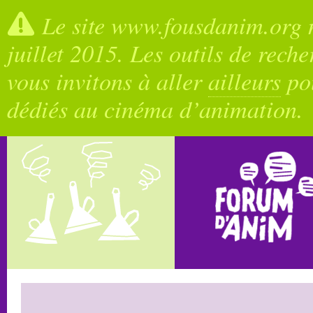
Le site www.fousdanim.org n
juillet 2015. Les outils de rech
vous invitons à aller
ailleurs
pou
dédiés au cinéma d’animation.