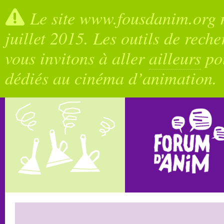
Le site www.fousdanim.org n
juillet 2015. Les outils de rech
vous invitons à aller
ailleurs
pou
dédiés au cinéma d’animation.