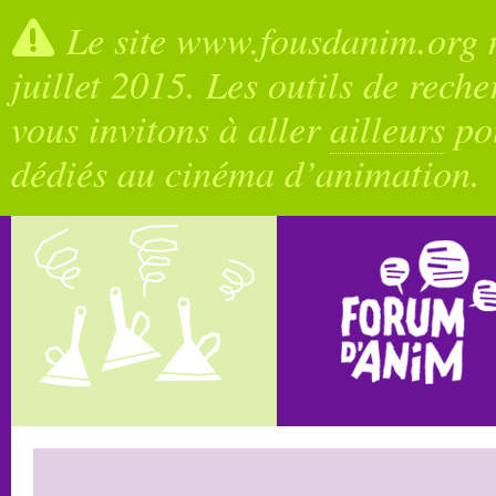
Le site www.fousdanim.org n
juillet 2015. Les outils de rech
vous invitons à aller
ailleurs
pou
dédiés au cinéma d’animation.