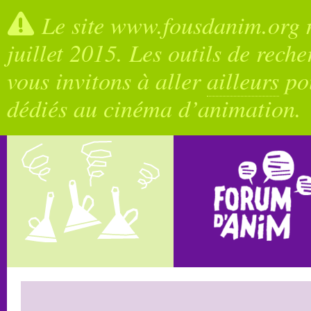
Le site www.fousdanim.org n
juillet 2015. Les outils de rech
vous invitons à aller
ailleurs
pou
dédiés au cinéma d’animation.