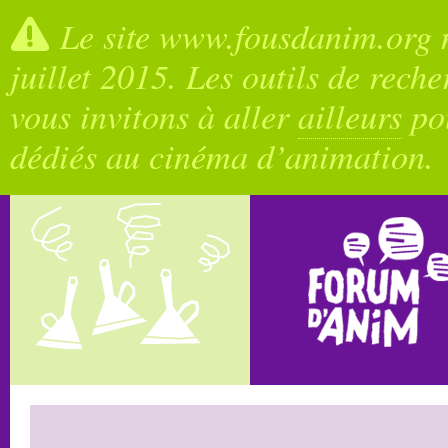
Le site www.fousdanim.org n
juillet 2015. Les outils de rech
vous invitons à aller
ailleurs
pou
dédiés au cinéma d’animation.