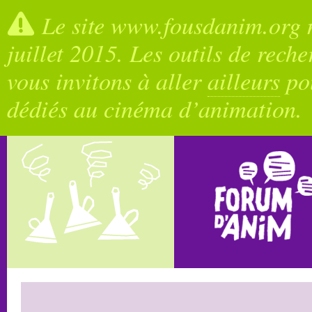
Le site www.fousdanim.org n
juillet 2015. Les outils de rech
vous invitons à aller
ailleurs
pou
dédiés au cinéma d’animation.