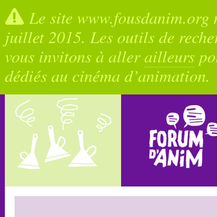
Le site www.fousdanim.org n
juillet 2015. Les outils de rech
vous invitons à aller
ailleurs
pou
dédiés au cinéma d’animation.