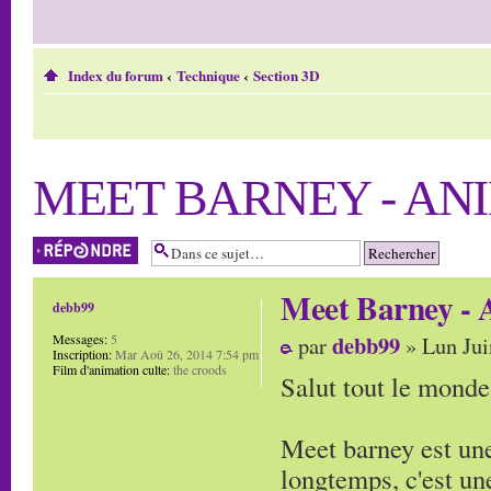
Index du forum
‹
Technique
‹
Section 3D
MEET BARNEY - AN
Répondre
Meet Barney - 
debb99
debb99
Messages:
5
par
» Lun Jui
Inscription:
Mar Aoû 26, 2014 7:54 pm
Film d'animation culte:
the croods
Salut tout le monde
Meet barney est une
longtemps, c'est une