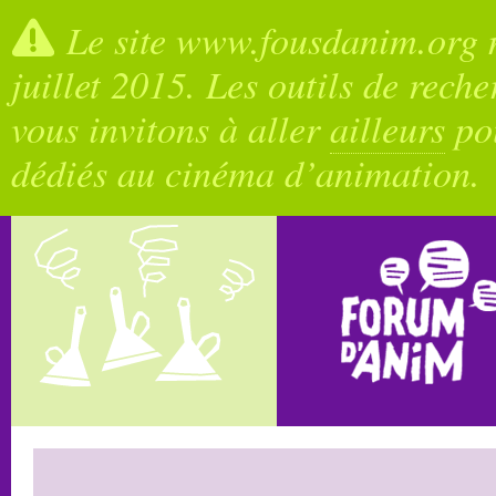
Le site www.fousdanim.org n
juillet 2015. Les outils de rech
vous invitons à aller
ailleurs
pou
dédiés au cinéma d’animation.