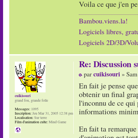
Voila ce que j'en p
Bambou.viens.la!
Logiciels libres, grat
Logiciels 2D/3D/Volum
Re: Discussion
cuikisouri
par
» Sam 
En fait je pense que
obtenir un final gr
cuikisouri
l'inconnu de ce qui
grand fou, grande folle
informations minim
Messages:
1095
Inscription:
Jeu Mar 31, 2005 12:38 pm
Localisation:
Sur terre
Film d'animation culte:
Mind Game
En fait ta remarque
d'animation est tout 