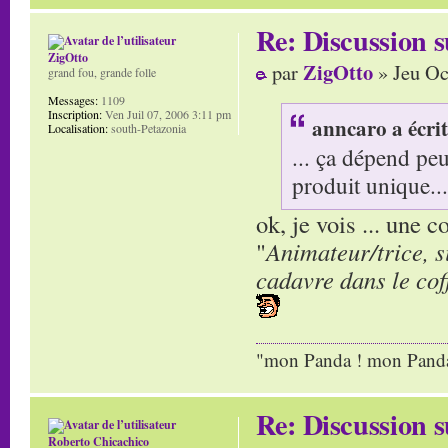
Re: Discussion
ZigOtto
ZigOtto
par
» Jeu Oc
grand fou, grande folle
Messages:
1109
Inscription:
Ven Juil 07, 2006 3:11 pm
anncaro a écrit
Localisation:
south-Petazonia
... ça dépend pe
produit unique...
ok, je vois ... une 
"
Animateur/trice, s
cadavre dans le cof
"mon Panda ! mon Panda 
Re: Discussion
Roberto Chicachico