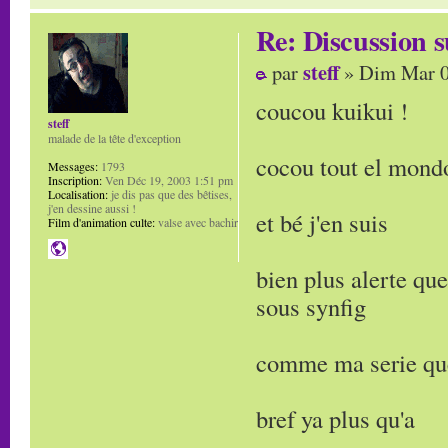
Re: Discussion
steff
par
» Dim Mar 0
coucou kuikui !
steff
malade de la tête d'exception
cocou tout el mond
Messages:
1793
Inscription:
Ven Déc 19, 2003 1:51 pm
Localisation:
je dis pas que des bêtises,
j'en dessine aussi !
et bé j'en suis
Film d'animation culte:
valse avec bachir
bien plus alerte qu
sous synfig
comme ma serie que
bref ya plus qu'a