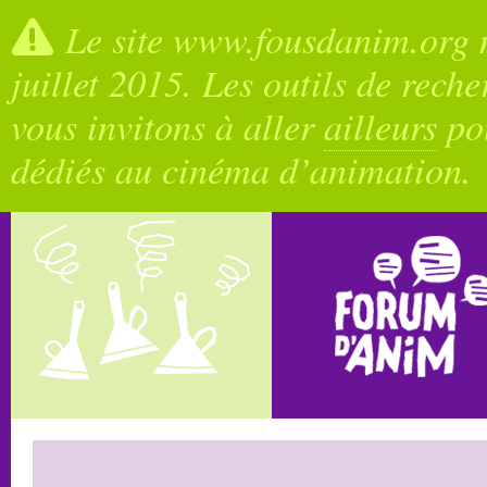
Le site www.fousdanim.org n
juillet 2015. Les outils de rech
vous invitons à aller
ailleurs
pou
dédiés au cinéma d’animation.