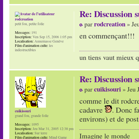
Re: Discussion
rodcreation
rodcreation
par
» Jeu
petit fou, petite folle
Messages:
191
en commençant!!!
Inscription:
Ven Sep 15, 2006 1:05 pm
Localisation:
Annemasse Genève
Film d'animation culte:
les
indestructibles
un tiens vaut mieux q
Re: Discussion
cuikisouri
par
» Jeu 
comme le dit rodcre
cadavre
. Donc f
cuikisouri
grand fou, grande folle
environs) et de pos
Messages:
1095
Inscription:
Jeu Mar 31, 2005 12:38 pm
Localisation:
Sur terre
Imagine le monde
Film d'animation culte:
Mind Game