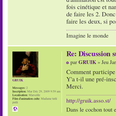
fois cinétique et na
de faire les 2. Donc
faire les deux, si p
Imagine le monde
Re: Discussion
GRUIK
par
» Jeu Ja
Comment participe 
Y'a t-il une pré-ins
GRUIK
Merci.
Messages:
2
Inscription:
Mar Déc 29, 2009 9:59 am
Localisation:
Marseille
Film d'animation culte:
Madame tutli
http://gruik.asso.st/
putli
Dans le cochon tout e