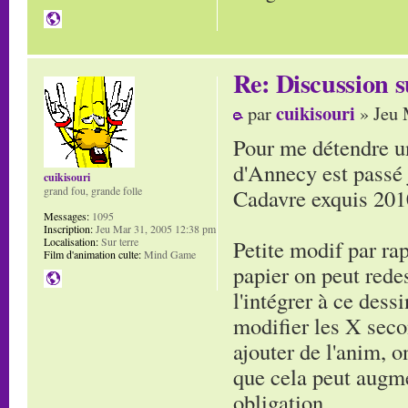
Re: Discussion
cuikisouri
par
» Jeu 
Pour me détendre un
d'Annecy est passé
cuikisouri
Cadavre exquis 201
grand fou, grande folle
Messages:
1095
Inscription:
Jeu Mar 31, 2005 12:38 pm
Petite modif par ra
Localisation:
Sur terre
Film d'animation culte:
Mind Game
papier on peut redes
l'intégrer à ce dess
modifier les X seco
ajouter de l'anim, o
que cela peut augm
obligation.