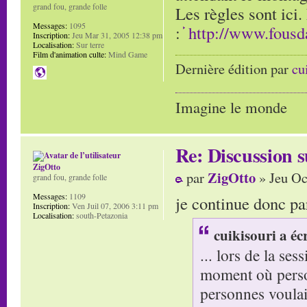
grand fou, grande folle
Les règles sont ici.
Messages:
1095
:
http://www.fous
Inscription:
Jeu Mar 31, 2005 12:38 pm
Localisation:
Sur terre
Film d'animation culte:
Mind Game
Dernière édition par
cu
Imagine le monde
Re: Discussion
ZigOtto
ZigOtto
par
» Jeu Oc
grand fou, grande folle
Messages:
1109
je continue donc par
Inscription:
Ven Juil 07, 2006 3:11 pm
Localisation:
south-Petazonia
cuikisouri a écr
... lors de la se
moment où perso
personnes voulai