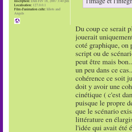
l'image et l'inté
Inscription:
Dim Fév 18, 2007 3:40 pm
Localisation:
127.0.0.1
Film d'animation culte:
Idiots and
Angels
Du coup ce serait pl
jouerait uniquement
coté graphique, on p
script ou de scénar
peut être mais bon..
un peu dans ce cas..
cohérence ce soit j
doit y avoir une coh
cinétique ( c'est da
puisque le propre d
que le scénario exis
littérature en élarg
l'idée qui avait été