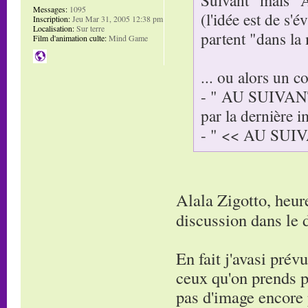
Messages:
1095
(l'idée est de s'
Inscription:
Jeu Mar 31, 2005 12:38 pm
Localisation:
Sur terre
partent "dans la
Film d'animation culte:
Mind Game
... ou alors un c
- " AU SUIVANT 
par la dernière i
- " << AU SUIVAN
Alala Zigotto, heur
discussion dans le
En fait j'avasi pré
ceux qu'on prends pa
pas d'image encore p