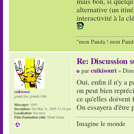
mais bon, si quelqu'
alternative (un itin
interactivité à la clé
"mon Panda ! mon Panda 
Re: Discussion
cuikisouri
par
» Dim 
Oui, enfin il n'y a 
on peut bien repréc
cuikisouri
ce qu'elles doivent f
grand fou, grande folle
On essayera d'être 
Messages:
1095
Inscription:
Jeu Mar 31, 2005 12:38 pm
Localisation:
Sur terre
Film d'animation culte:
Mind Game
Imagine le monde