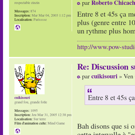
Roberto Chicach
par
respectable zinzin
Messages:
874
Entre 8 et 45s ça me
Inscription:
Mar Mar 04, 2003 1:12 pm
Localisation:
Parisssse
plus (genre entre 10
un rythme plus hom
http://www.pow-stud
Re: Discussion
cuikisouri
par
» Ven 
Entre 8 et 45s ça
cuikisouri
grand fou, grande folle
Messages:
1095
Inscription:
Jeu Mar 31, 2005 12:38 pm
Localisation:
Sur terre
Film d'animation culte:
Mind Game
Bah disons que si o
cette intervalle à "