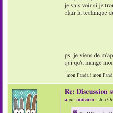
je vais voir si je t
clair la technique
ps: je viens de m'ap
qui qu'a mangé mon 
"mon Panda ! mon Panda 
Re: Discussion
anncaro
par
» Jeu Oc