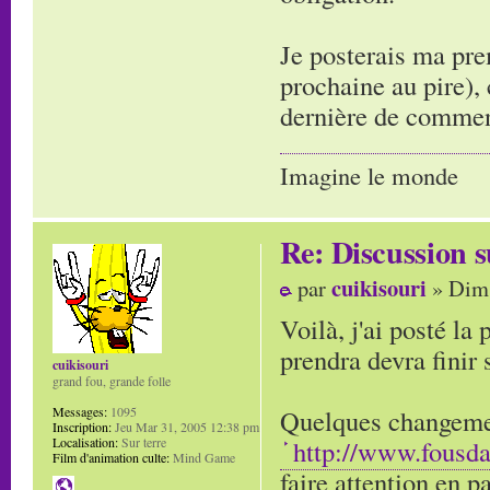
Je posterais ma pr
prochaine au pire), 
dernière de commen
Imagine le monde
Re: Discussion
cuikisouri
par
» Dim 
Voilà, j'ai posté la
prendra devra finir
cuikisouri
grand fou, grande folle
Quelques changement
Messages:
1095
Inscription:
Jeu Mar 31, 2005 12:38 pm
http://www.fousd
Localisation:
Sur terre
Film d'animation culte:
Mind Game
faire attention en p