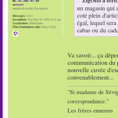
ZigOtto a écrit
anncaro
un magasin qui a 
malade de la tête d'exception
coté plein d'arti
Messages:
1543
Inscription:
Ven Sep 30, 2005 8:14 am
égal, lequel sera
Localisation:
Hellemmes
Film d'animation culte:
Ring of fire
cabas ou du cadd
Va savoir... ça dépe
communication du pr
nouvelle cuvée d'ex
convenablement...
"Si madame de Sévigné
correspondance."
Les frères ennemis