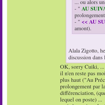
... ou alors u
AU SUIV
- "
prolongement 
<< AU S
- "
amont).
Alala Zigotto, h
discussion dans 
OK, sorry Cuiki, ...
il n'en reste pas m
plus haut ("Au Préc
prolongement par la 
différenciation, (qu
lequel on poste) ...