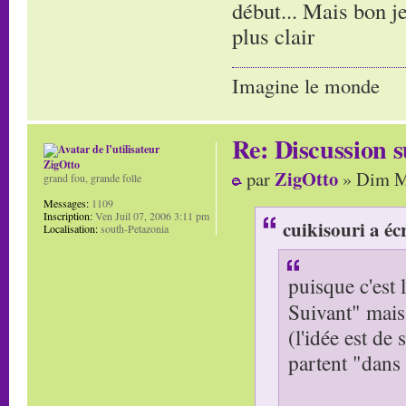
début... Mais bon j
plus clair
Imagine le monde
Re: Discussion
ZigOtto
ZigOtto
par
» Dim Ma
grand fou, grande folle
Messages:
1109
Inscription:
Ven Juil 07, 2006 3:11 pm
cuikisouri a écr
Localisation:
south-Petazonia
puisque c'est l
Suivant" mais
(l'idée est de
partent "dans 