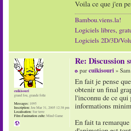
Voila ce que j'en p
Bambou.viens.la!
Logiciels libres, grat
Logiciels 2D/3D/Volum
Re: Discussion
cuikisouri
par
» Sam 
En fait je pense que
obtenir un final gr
cuikisouri
l'inconnu de ce qui
grand fou, grande folle
informations minim
Messages:
1095
Inscription:
Jeu Mar 31, 2005 12:38 pm
Localisation:
Sur terre
Film d'animation culte:
Mind Game
En fait ta remarque
d'animation est tout 