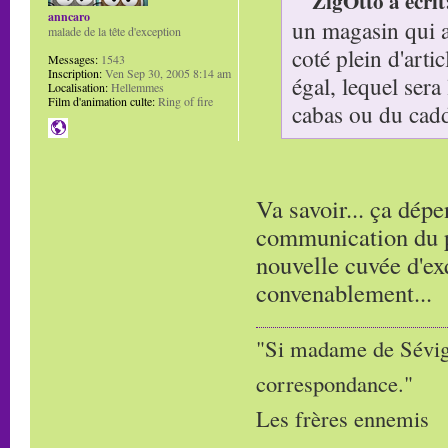
ZigOtto a écrit
anncaro
un magasin qui a 
malade de la tête d'exception
coté plein d'arti
Messages:
1543
Inscription:
Ven Sep 30, 2005 8:14 am
égal, lequel sera
Localisation:
Hellemmes
Film d'animation culte:
Ring of fire
cabas ou du cadd
Va savoir... ça dépe
communication du pr
nouvelle cuvée d'ex
convenablement...
"Si madame de Sévigné
correspondance."
Les frères ennemis