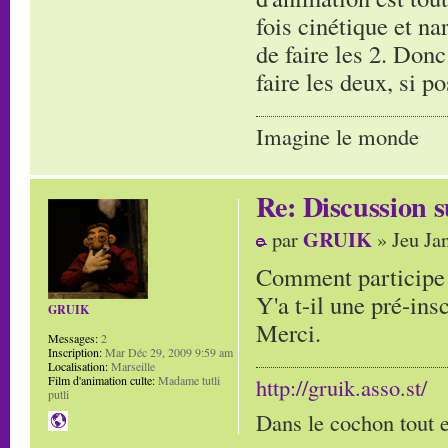
fois cinétique et na
de faire les 2. Donc
faire les deux, si p
Imagine le monde
Re: Discussion
GRUIK
par
» Jeu Ja
Comment participe 
Y'a t-il une pré-ins
GRUIK
Merci.
Messages:
2
Inscription:
Mar Déc 29, 2009 9:59 am
Localisation:
Marseille
Film d'animation culte:
Madame tutli
http://gruik.asso.st/
putli
Dans le cochon tout e