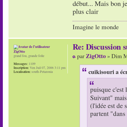
début... Mais bon j
plus clair
Imagine le monde
Re: Discussion
ZigOtto
ZigOtto
par
» Dim Ma
grand fou, grande folle
Messages:
1109
Inscription:
Ven Juil 07, 2006 3:11 pm
cuikisouri a écr
Localisation:
south-Petazonia
puisque c'est l
Suivant" mais
(l'idée est de
partent "dans 