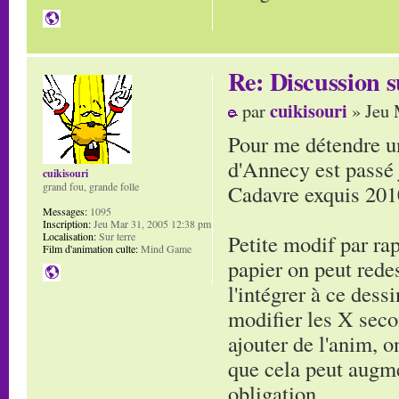
Re: Discussion
cuikisouri
par
» Jeu 
Pour me détendre un
d'Annecy est passé
cuikisouri
Cadavre exquis 201
grand fou, grande folle
Messages:
1095
Inscription:
Jeu Mar 31, 2005 12:38 pm
Petite modif par ra
Localisation:
Sur terre
Film d'animation culte:
Mind Game
papier on peut redes
l'intégrer à ce dess
modifier les X seco
ajouter de l'anim, o
que cela peut augm
obligation.