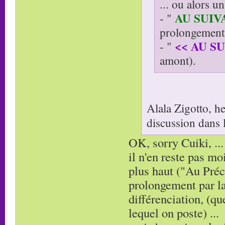
... ou alors u
AU SUIV
- "
prolongement 
<< AU S
- "
amont).
Alala Zigotto, h
discussion dans 
OK, sorry Cuiki, ...
il n'en reste pas m
plus haut ("Au Préc
prolongement par la 
différenciation, (qu
lequel on poste) ...