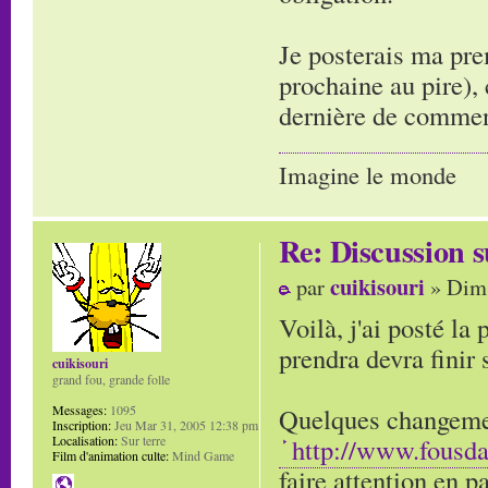
Je posterais ma pr
prochaine au pire), 
dernière de commen
Imagine le monde
Re: Discussion
cuikisouri
par
» Dim 
Voilà, j'ai posté la
prendra devra finir
cuikisouri
grand fou, grande folle
Quelques changement
Messages:
1095
Inscription:
Jeu Mar 31, 2005 12:38 pm
http://www.fousd
Localisation:
Sur terre
Film d'animation culte:
Mind Game
faire attention en p