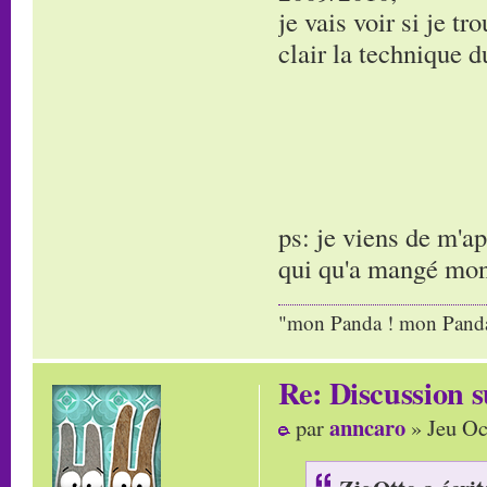
je vais voir si je t
clair la technique
ps: je viens de m'ap
qui qu'a mangé mon 
"mon Panda ! mon Panda 
Re: Discussion
anncaro
par
» Jeu Oc