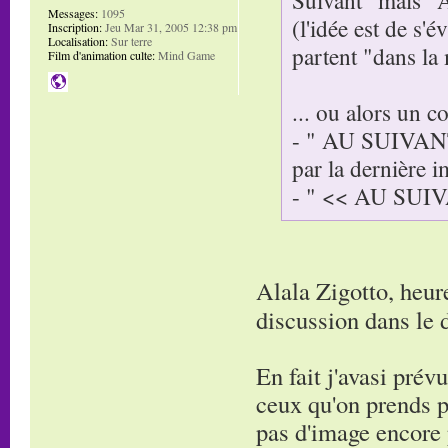
Messages:
1095
(l'idée est de s'
Inscription:
Jeu Mar 31, 2005 12:38 pm
Localisation:
Sur terre
partent "dans la
Film d'animation culte:
Mind Game
... ou alors un c
- " AU SUIVANT 
par la dernière i
- " << AU SUIVAN
Alala Zigotto, heur
discussion dans le
En fait j'avasi pré
ceux qu'on prends pa
pas d'image encore p