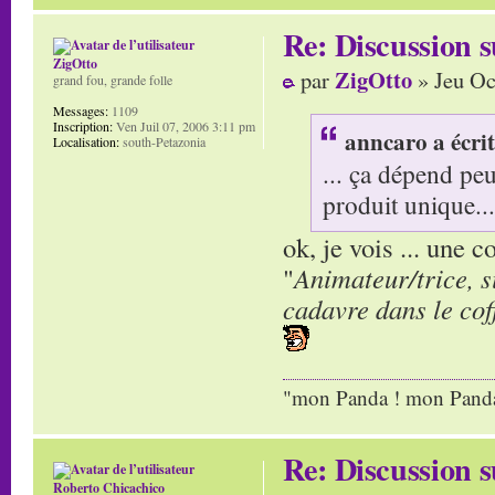
Re: Discussion
ZigOtto
ZigOtto
par
» Jeu Oc
grand fou, grande folle
Messages:
1109
Inscription:
Ven Juil 07, 2006 3:11 pm
anncaro a écrit
Localisation:
south-Petazonia
... ça dépend pe
produit unique...
ok, je vois ... une 
"
Animateur/trice, s
cadavre dans le cof
"mon Panda ! mon Panda 
Re: Discussion
Roberto Chicachico