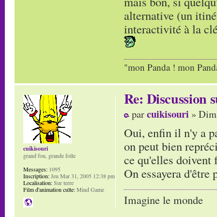
mais bon, si quelqu'
alternative (un itin
interactivité à la clé
"mon Panda ! mon Panda 
Re: Discussion
cuikisouri
par
» Dim 
Oui, enfin il n'y a 
on peut bien repréc
cuikisouri
ce qu'elles doivent f
grand fou, grande folle
On essayera d'être 
Messages:
1095
Inscription:
Jeu Mar 31, 2005 12:38 pm
Localisation:
Sur terre
Film d'animation culte:
Mind Game
Imagine le monde