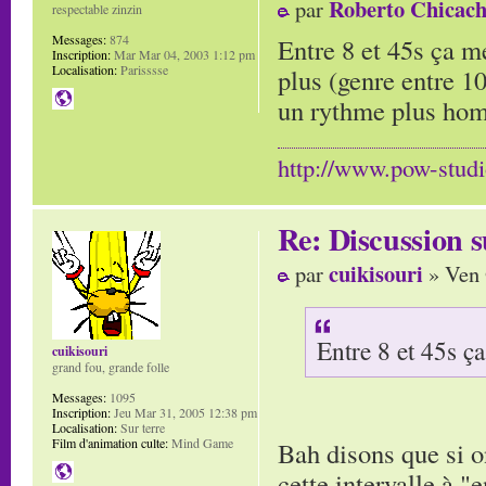
Roberto Chicach
par
respectable zinzin
Messages:
874
Entre 8 et 45s ça me
Inscription:
Mar Mar 04, 2003 1:12 pm
Localisation:
Parisssse
plus (genre entre 10
un rythme plus hom
http://www.pow-stud
Re: Discussion
cuikisouri
par
» Ven 
Entre 8 et 45s ça
cuikisouri
grand fou, grande folle
Messages:
1095
Inscription:
Jeu Mar 31, 2005 12:38 pm
Localisation:
Sur terre
Film d'animation culte:
Mind Game
Bah disons que si o
cette intervalle à "