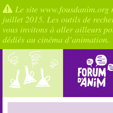
Le site www.fousdanim.org n
juillet 2015. Les outils de rech
vous invitons à aller
ailleurs
pou
dédiés au cinéma d’animation.