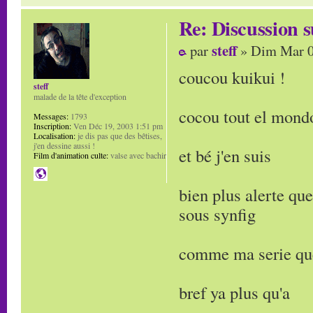
Re: Discussion
steff
par
» Dim Mar 0
coucou kuikui !
steff
malade de la tête d'exception
cocou tout el mond
Messages:
1793
Inscription:
Ven Déc 19, 2003 1:51 pm
Localisation:
je dis pas que des bêtises,
j'en dessine aussi !
et bé j'en suis
Film d'animation culte:
valse avec bachir
bien plus alerte qu
sous synfig
comme ma serie que
bref ya plus qu'a