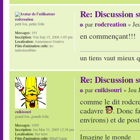
Re: Discussion
rodcreation
rodcreation
par
» Jeu
petit fou, petite folle
Messages:
191
en commençant!!!
Inscription:
Ven Sep 15, 2006 1:05 pm
Localisation:
Annemasse Genève
Film d'animation culte:
les
indestructibles
un tiens vaut mieux q
Re: Discussion
cuikisouri
par
» Jeu 
comme le dit rodcre
cadavre
. Donc f
cuikisouri
grand fou, grande folle
environs) et de pos
Messages:
1095
Inscription:
Jeu Mar 31, 2005 12:38 pm
Localisation:
Sur terre
Imagine le monde
Film d'animation culte:
Mind Game