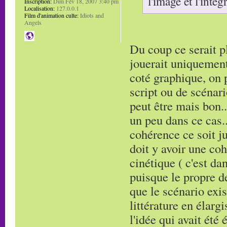
l'image et l'inté
Inscription:
Dim Fév 18, 2007 3:40 pm
Localisation:
127.0.0.1
Film d'animation culte:
Idiots and
Angels
Du coup ce serait pl
jouerait uniquement
coté graphique, on p
script ou de scénar
peut être mais bon..
un peu dans ce cas..
cohérence ce soit j
doit y avoir une coh
cinétique ( c'est da
puisque le propre d
que le scénario exis
littérature en élarg
l'idée qui avait été