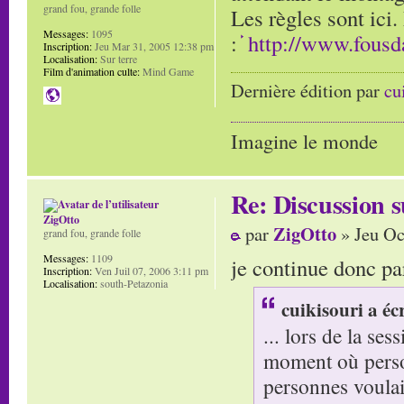
grand fou, grande folle
Les règles sont ici.
Messages:
1095
:
http://www.fous
Inscription:
Jeu Mar 31, 2005 12:38 pm
Localisation:
Sur terre
Film d'animation culte:
Mind Game
Dernière édition par
cu
Imagine le monde
Re: Discussion
ZigOtto
ZigOtto
par
» Jeu Oc
grand fou, grande folle
Messages:
1109
je continue donc par
Inscription:
Ven Juil 07, 2006 3:11 pm
Localisation:
south-Petazonia
cuikisouri a écr
... lors de la se
moment où perso
personnes voulai