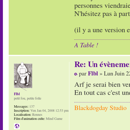
personnes viendraie
N'hésitez pas à part
(il y a une version 
A Table !
Re: Un évènemen
Flbl
par
» Lun Juin 2
Arf je serai bien ve
En tout cas c'est un
Flbl
petit fou, petite folle
Blackdogday Studio
Messages:
137
Inscription:
Ven Jan 04, 2008 12:53 pm
Localisation:
Rennes
Film d'animation culte:
Mind Game