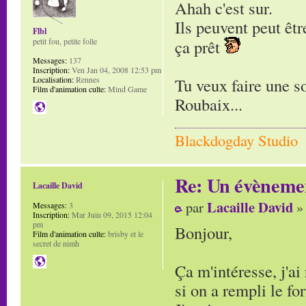
Ahah c'est sur.
Ils peuvent peut êtr
Flbl
petit fou, petite folle
ça prêt
Messages:
137
Inscription:
Ven Jan 04, 2008 12:53 pm
Localisation:
Rennes
Tu veux faire une so
Film d'animation culte:
Mind Game
Roubaix...
Blackdogday Studio
Re: Un évènemen
Lacaille David
Lacaille David
par
» 
Messages:
3
Inscription:
Mar Juin 09, 2015 12:04
pm
Bonjour,
Film d'animation culte:
brisby et le
secret de nimh
Ça m'intéresse, j'ai
si on a rempli le fo