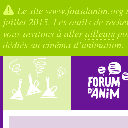
Le site www.fousdanim.org n
juillet 2015. Les outils de rech
vous invitons à aller
ailleurs
pou
dédiés au cinéma d’animation.