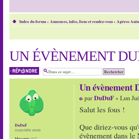
Index du forum
‹
Annonces, infos, liens et rendez-vous
‹
Apéros Anim
UN ÉVÈNEMENT DUIK
Répondre
Un évènement D
DuDuF
par
» Lun Jui
Salut les fous !
Que diriez-vous qu'
DuDuF
respectable zinzin
évènement dans le 
Messages:
647