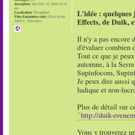
Inscription:
Mer Déc 10, 2008 10:16
am
L'idée : quelques 
Localisation:
Wasquehal
Film d'animation culte:
Ghost in the
Effects, de Duik, 
Shell 2 - Innocence
Il n'y a pas encore 
d'évaluer combien d
Tout ce que je peux 
automne, à la Serr
Supinfocom, Supinfo
Je peux dire aussi q
ludique et non-lucr
Plus de détail sur c
http://duik-evenem
Vous y trouverez un