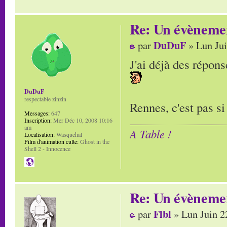
Re: Un évènemen
DuDuF
par
» Lun Jui
J'ai déjà des répon
DuDuF
respectable zinzin
Rennes, c'est pas si 
Messages:
647
Inscription:
Mer Déc 10, 2008 10:16
am
A Table !
Localisation:
Wasquehal
Film d'animation culte:
Ghost in the
Shell 2 - Innocence
Re: Un évènemen
Flbl
par
» Lun Juin 2