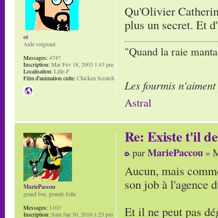
Qu'Olivier Catherin 
plus un secret. Et d'
cé
Aide soignant
"Quand la raie manta,
Messages:
4747
Inscription:
Mar Fév 18, 2003 1:43 pm
Localisation:
Lille-F
Film d'animation culte:
Chicken Scratch
Les fourmis n'aiment
Astral
Re: Existe t'il 
MariePaccou
par
» M
Aucun, mais comme i
son job à l'agence du
MariePaccou
grand fou, grande folle
Et il ne peut pas d
Messages:
1103
Inscription:
Sam Jan 30, 2010 1:25 pm