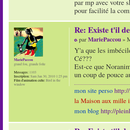
par mp avec votre 
pour facilité la co
Re: Existe t'il 
MariePaccou
par
» M
Y'a que les imbécile
Cé???
MariePaccou
Est-ce que Noranim 
grand fou, grande folle
un coup de pouce a
Messages:
1103
Inscription:
Sam Jan 30, 2010 1:25 pm
Film d'animation culte:
Bird in the
window
mon site perso
http:
la Maison aux mille 
mon blog
http://plei