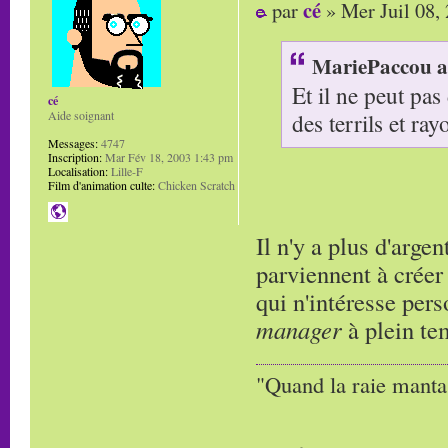
cé
par
» Mer Juil 08,
MariePaccou a 
Et il ne peut pa
cé
des terrils et r
Aide soignant
Messages:
4747
Inscription:
Mar Fév 18, 2003 1:43 pm
Localisation:
Lille-F
Film d'animation culte:
Chicken Scratch
Il n'y a plus d'argen
parviennent à créer
qui n'intéresse pers
manager
à plein te
"Quand la raie manta,