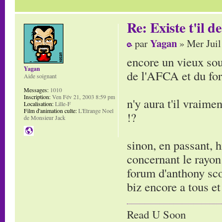
Re: Existe t'il 
Yagan
par
» Mer Juil
encore un vieux souv
Yagan
de l'AFCA et du for
Aide soignant
Messages:
1010
Inscription:
Ven Fév 21, 2003 8:59 pm
n'y aura t'il vraime
Localisation:
Lille-F
Film d'animation culte:
L'Etrange Noel
!?
de Monsieur Jack
sinon, en passant, 
concernant le rayon
forum d'anthony sco
biz encore a tous et 
Read U Soon