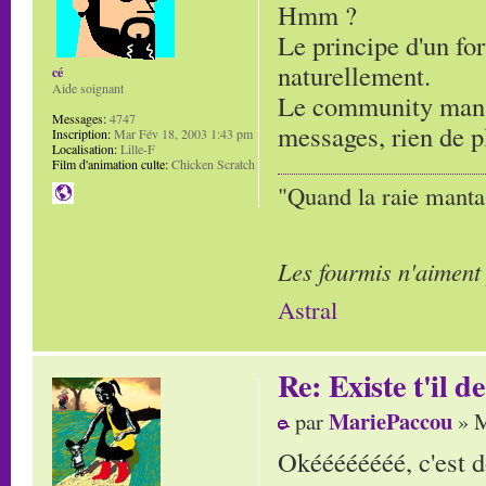
Hmm ?
Le principe d'un for
naturellement.
cé
Aide soignant
Le community manag
Messages:
4747
messages, rien de p
Inscription:
Mar Fév 18, 2003 1:43 pm
Localisation:
Lille-F
Film d'animation culte:
Chicken Scratch
"Quand la raie manta,
Les fourmis n'aiment
Astral
Re: Existe t'il 
MariePaccou
par
» M
Okéééééééé, c'est d