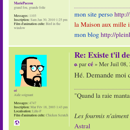
MariePaccou
grand fou, grande folle
mon site perso
http:
Messages:
1103
Inscription:
Sam Jan 30, 2010 1:25 pm
la Maison aux mille 
Film d'animation culte:
Bird in the
window
mon blog
http://plei
Re: Existe t'il 
cé
par
» Mer Juil 08,
Hé. Demande moi qu
cé
"Quand la raie manta,
Aide soignant
Messages:
4747
Inscription:
Mar Fév 18, 2003 1:43 pm
Localisation:
Lille-F
Les fourmis n'aiment
Film d'animation culte:
Chicken Scratch
Astral