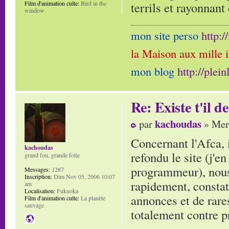
terrils et rayonnan
Film d'animation culte:
Bird in the
window
mon site perso
http:
la Maison aux mille 
mon blog
http://plei
Re: Existe t'il 
kachoudas
par
» Mer 
Concernant l'Afca, 
kachoudas
refondu le site (j'e
grand fou, grande folle
programmeur), nous
Messages:
1287
Inscription:
Dim Nov 05, 2006 10:07
rapidement, constata
am
Localisation:
Fukuoka
annonces et de rares
Film d'animation culte:
La planète
sauvage
totalement contre p