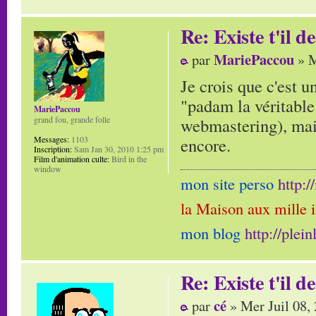
Re: Existe t'il 
MariePaccou
par
» M
Je crois que c'est u
"padam la véritable
MariePaccou
webmastering), mais
grand fou, grande folle
encore.
Messages:
1103
Inscription:
Sam Jan 30, 2010 1:25 pm
Film d'animation culte:
Bird in the
window
mon site perso
http:
la Maison aux mille 
mon blog
http://plei
Re: Existe t'il 
cé
par
» Mer Juil 08,