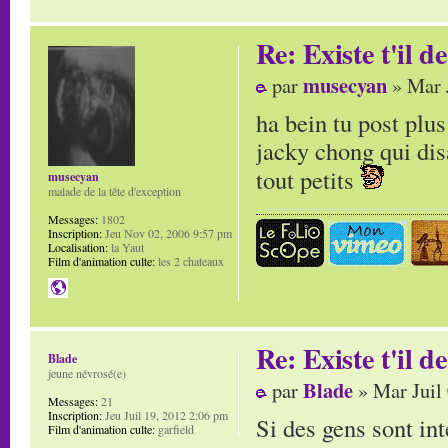
Re: Existe t'il 
musecyan
par
» Mar 
ha bein tu post plu
jacky chong qui disa
tout petits
musecyan
malade de la tête d'exception
Messages:
1802
Inscription:
Jeu Nov 02, 2006 9:57 pm
Localisation:
la Yaut
Film d'animation culte:
les 2 chateaux
Re: Existe t'il 
Blade
jeune névrosé(e)
Blade
par
» Mar Juil
Messages:
21
Inscription:
Jeu Juil 19, 2012 2:06 pm
Si des gens sont in
Film d'animation culte:
garfield