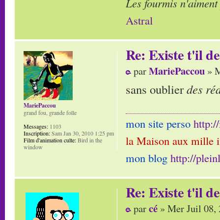
Les fourmis n'aiment
Astral
Re: Existe t'il 
MariePaccou
par
» M
sans oublier
des ré
MariePaccou
grand fou, grande folle
mon site perso
http:
Messages:
1103
Inscription:
Sam Jan 30, 2010 1:25 pm
la Maison aux mille 
Film d'animation culte:
Bird in the
window
mon blog
http://plei
Re: Existe t'il 
cé
par
» Mer Juil 08,