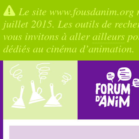
Le site www.fousdanim.org n
juillet 2015. Les outils de rech
vous invitons à aller
ailleurs
pou
dédiés au cinéma d’animation.