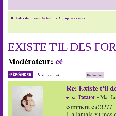
Index du forum
‹
Actualité
‹
A propos des news
EXISTE T'IL DES F
Modérateur:
cé
Répondre
Re: Existe t'il 
Patator
par
» Mar Jui
comment ca!!!???
il a jamais vu mes