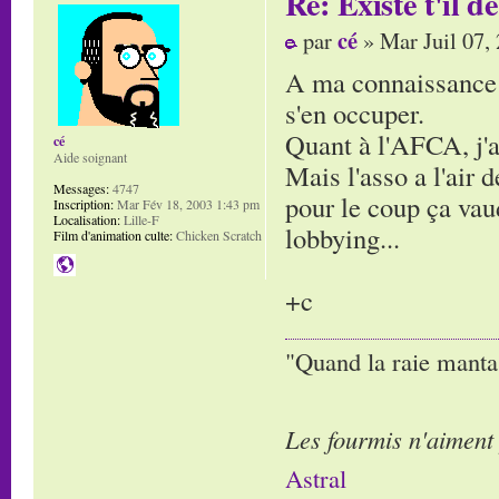
Re: Existe t'il 
cé
par
» Mar Juil 07,
A ma connaissance N
s'en occuper.
Quant à l'AFCA, j'ai
cé
Aide soignant
Mais l'asso a l'air 
Messages:
4747
pour le coup ça vaud
Inscription:
Mar Fév 18, 2003 1:43 pm
Localisation:
Lille-F
lobbying...
Film d'animation culte:
Chicken Scratch
+c
"Quand la raie manta,
Les fourmis n'aiment
Astral