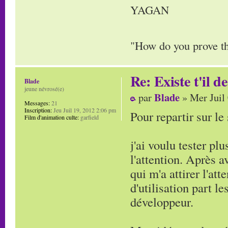
YAGAN
"How do you prove tha
Re: Existe t'il 
Blade
jeune névrosé(e)
Blade
par
» Mer Juil
Messages:
21
Inscription:
Jeu Juil 19, 2012 2:06 pm
Pour repartir sur le 
Film d'animation culte:
garfield
j'ai voulu tester pl
l'attention. Après 
qui m'a attirer l'att
d'utilisation part le
développeur.