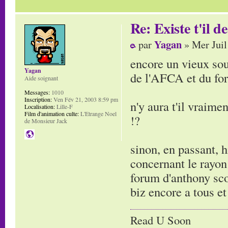
Re: Existe t'il 
Yagan
par
» Mer Juil
encore un vieux souv
Yagan
de l'AFCA et du for
Aide soignant
Messages:
1010
Inscription:
Ven Fév 21, 2003 8:59 pm
n'y aura t'il vraime
Localisation:
Lille-F
Film d'animation culte:
L'Etrange Noel
!?
de Monsieur Jack
sinon, en passant, 
concernant le rayon
forum d'anthony sco
biz encore a tous et 
Read U Soon