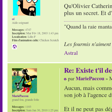
Qu'Olivier Catherin 
plus un secret. Et d'
cé
Aide soignant
"Quand la raie manta,
Messages:
4747
Inscription:
Mar Fév 18, 2003 1:43 pm
Localisation:
Lille-F
Film d'animation culte:
Chicken Scratch
Les fourmis n'aiment
Astral
Re: Existe t'il 
MariePaccou
par
» M
Aucun, mais comme i
son job à l'agence du
MariePaccou
grand fou, grande folle
Et il ne peut pas d
Messages:
1103
Inscription:
Sam Jan 30, 2010 1:25 pm