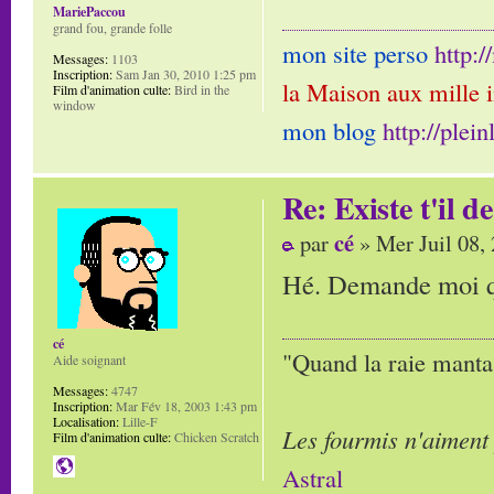
MariePaccou
grand fou, grande folle
mon site perso
http:
Messages:
1103
Inscription:
Sam Jan 30, 2010 1:25 pm
la Maison aux mille 
Film d'animation culte:
Bird in the
window
mon blog
http://plei
Re: Existe t'il 
cé
par
» Mer Juil 08,
Hé. Demande moi qu
cé
"Quand la raie manta,
Aide soignant
Messages:
4747
Inscription:
Mar Fév 18, 2003 1:43 pm
Localisation:
Lille-F
Les fourmis n'aiment
Film d'animation culte:
Chicken Scratch
Astral