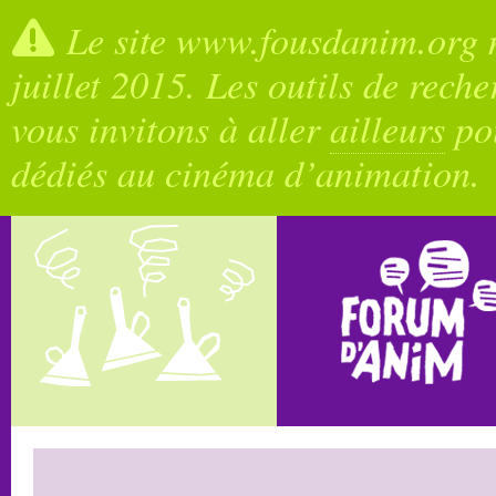
Le site www.fousdanim.org n
juillet 2015. Les outils de rech
vous invitons à aller
ailleurs
pou
dédiés au cinéma d’animation.