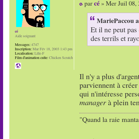
cé
par
» Mer Juil 08,
MariePaccou a 
Et il ne peut pa
cé
des terrils et r
Aide soignant
Messages:
4747
Inscription:
Mar Fév 18, 2003 1:43 pm
Localisation:
Lille-F
Film d'animation culte:
Chicken Scratch
Il n'y a plus d'argen
parviennent à créer
qui n'intéresse pers
manager
à plein te
"Quand la raie manta,