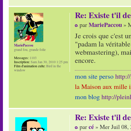
Re: Existe t'il 
MariePaccou
par
» M
Je crois que c'est u
"padam la véritable
MariePaccou
webmastering), mais
grand fou, grande folle
encore.
Messages:
1103
Inscription:
Sam Jan 30, 2010 1:25 pm
Film d'animation culte:
Bird in the
window
mon site perso
http:
la Maison aux mille 
mon blog
http://plei
Re: Existe t'il 
cé
par
» Mer Juil 08,