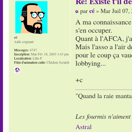
Re: Existe t'il 
cé
par
» Mar Juil 07,
A ma connaissance N
s'en occuper.
Quant à l'AFCA, j'ai
cé
Aide soignant
Mais l'asso a l'air 
Messages:
4747
pour le coup ça vaud
Inscription:
Mar Fév 18, 2003 1:43 pm
Localisation:
Lille-F
lobbying...
Film d'animation culte:
Chicken Scratch
+c
"Quand la raie manta,
Les fourmis n'aiment
Astral