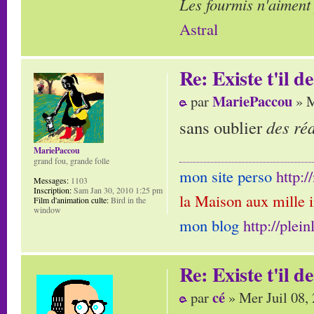
Les fourmis n'aiment
Astral
Re: Existe t'il 
MariePaccou
par
» M
sans oublier
des ré
MariePaccou
grand fou, grande folle
mon site perso
http:
Messages:
1103
Inscription:
Sam Jan 30, 2010 1:25 pm
la Maison aux mille 
Film d'animation culte:
Bird in the
window
mon blog
http://plei
Re: Existe t'il 
cé
par
» Mer Juil 08,