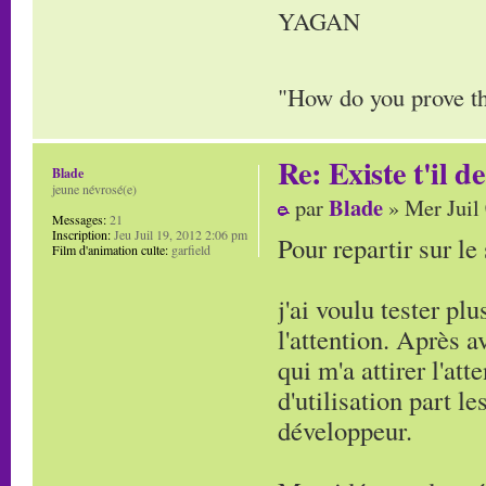
YAGAN
"How do you prove tha
Re: Existe t'il 
Blade
jeune névrosé(e)
Blade
par
» Mer Juil
Messages:
21
Inscription:
Jeu Juil 19, 2012 2:06 pm
Pour repartir sur le 
Film d'animation culte:
garfield
j'ai voulu tester pl
l'attention. Après 
qui m'a attirer l'att
d'utilisation part le
développeur.