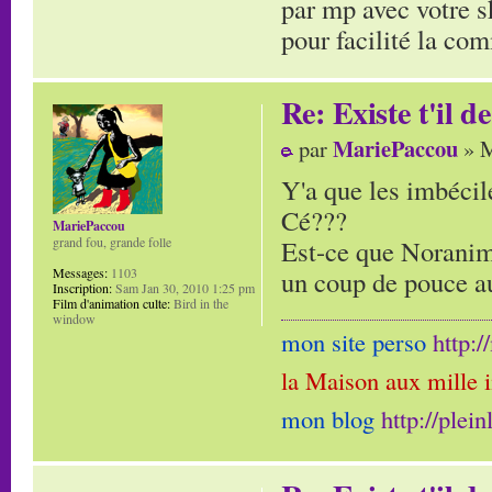
par mp avec votre 
pour facilité la co
Re: Existe t'il 
MariePaccou
par
» M
Y'a que les imbécile
Cé???
MariePaccou
Est-ce que Noranim 
grand fou, grande folle
un coup de pouce a
Messages:
1103
Inscription:
Sam Jan 30, 2010 1:25 pm
Film d'animation culte:
Bird in the
window
mon site perso
http:
la Maison aux mille 
mon blog
http://plei