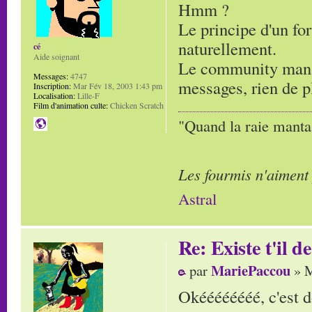
Hmm ?
Le principe d'un for
naturellement.
cé
Aide soignant
Le community manag
Messages:
4747
messages, rien de p
Inscription:
Mar Fév 18, 2003 1:43 pm
Localisation:
Lille-F
Film d'animation culte:
Chicken Scratch
"Quand la raie manta,
Les fourmis n'aiment
Astral
Re: Existe t'il 
MariePaccou
par
» M
Okéééééééé, c'est d