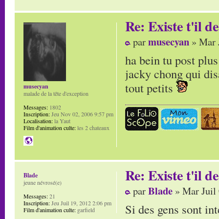
Re: Existe t'il 
musecyan
par
» Mar 
ha bein tu post plu
jacky chong qui disa
tout petits
musecyan
malade de la tête d'exception
Messages:
1802
Inscription:
Jeu Nov 02, 2006 9:57 pm
Localisation:
la Yaut
Film d'animation culte:
les 2 chateaux
Re: Existe t'il 
Blade
jeune névrosé(e)
Blade
par
» Mar Juil
Messages:
21
Inscription:
Jeu Juil 19, 2012 2:06 pm
Si des gens sont in
Film d'animation culte:
garfield