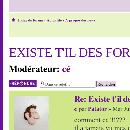
Index du forum
‹
Actualité
‹
A propos des news
EXISTE T'IL DES F
Modérateur:
cé
Répondre
Re: Existe t'il 
Patator
par
» Mar Jui
comment ca!!!???
il a jamais vu mes