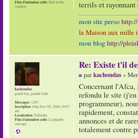
terrils et rayonnan
Film d'animation culte:
Bird in the
window
mon site perso
http:
la Maison aux mille 
mon blog
http://plei
Re: Existe t'il 
kachoudas
par
» Mer 
Concernant l'Afca, 
kachoudas
refondu le site (j'e
grand fou, grande folle
programmeur), nous
Messages:
1287
Inscription:
Dim Nov 05, 2006 10:07
rapidement, constata
am
Localisation:
Fukuoka
annonces et de rares
Film d'animation culte:
La planète
sauvage
totalement contre p