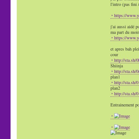
l'intro (pas fini
https://www.
j'ai aussi aidé p
ma part du moi
https://www
et apres bah plei
cour
http://sta.sh/
Shiinja
http://sta.sh
plan1
http://sta.sh
plan2
http://sta.sh
Entrainement po