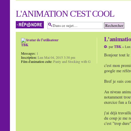
L'ANIMATION C'EST COOL
Répondre
L'animation
TBK
par
TBK
» Lun 
Messages:
1
Bonjour tout le
Inscription:
Lun Mai 04, 2015 3:38 pm
Film d'animation culte:
Panty and Stocking with G
c'est mon premie
google me référe
Bref je suis con
Au niveau anima
notamment trouve
exercice fun a f
j'ai déjà travai
du coup je me re
c'est "trop dure