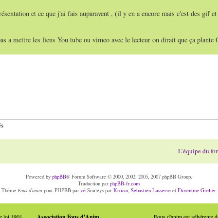
ésentation et ce que j'ai fais auparavent , (il y en a encore mais c'est des gif et
pas a mettre les liens You tube ou vimeo avec le lecteur on dirait que ça plante
és
L’équipe du fo
Powered by
phpBB
® Forum Software © 2000, 2002, 2005, 2007 phpBB Group.
Traduction par
phpBB-fr.com
Fous d'anim
Thème
pour PHPBB par
cé
Smileys par
Krocui
,
Sebastien Lasserre
et
Florentine Grelier
e loi 1901
Association Fous d'Anim
Fous d'anim est adhérente 