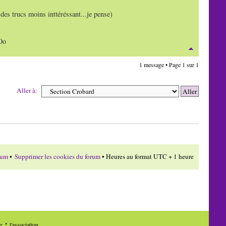
 des trucs moins inttéréssant...je pense)
 Oo
1 message • Page
1
sur
1
Aller à:
rum
•
Supprimer les cookies du forum
• Heures au format UTC + 1 heure
de
l'association