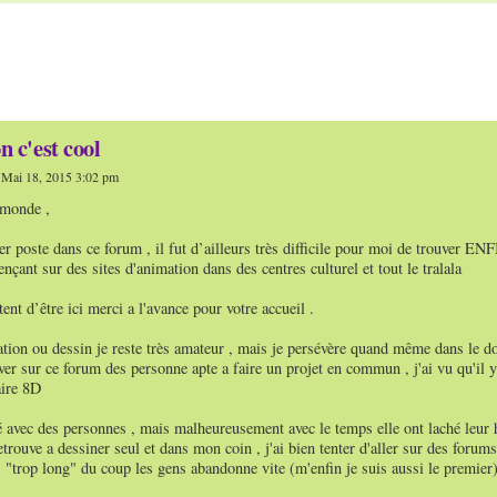
 c'est cool
Mai 18, 2015 3:02 pm
 monde ,
r poste dans ce forum , il fut d’ailleurs très difficile pour moi de trouver EN
nçant sur des sites d'animation dans des centres culturel et tout le tralala
tent d’être ici merci a l'avance pour votre accueil .
tion ou dessin je reste très amateur , mais je persévère quand même dans le do
r sur ce forum des personne apte a faire un projet en commun , j'ai vu qu'il y a
aire 8D
llé avec des personnes , mais malheureusement avec le temps elle ont laché leur
trouve a dessiner seul et dans mon coin , j'ai bien tenter d'aller sur des forums
" "trop long" du coup les gens abandonne vite (m'enfin je suis aussi le premier)