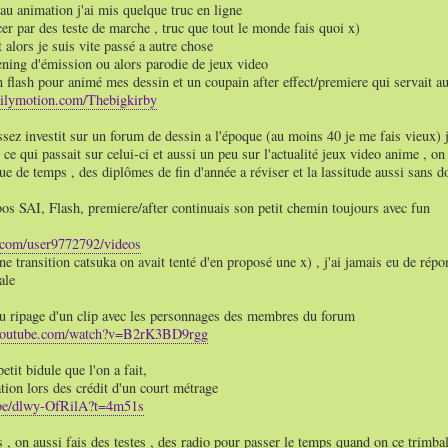
au animation j'ai mis quelque truc en ligne
r par des teste de marche , truc que tout le monde fais quoi x)
t alors je suis vite passé a autre chose
ening d'émission ou alors parodie de jeux video
n flash pour animé mes dessin et un coupain after effect/premiere qui servait a
ailymotion.com/Thebigkirby
sez investit sur un forum de dessin a l'époque (au moins 40 je me fais vieux) j
 ce qui passait sur celui-ci et aussi un peu sur l'actualité jeux video anime , on
e de temps , des diplômes de fin d'année a réviser et la lassitude aussi sans d
os SAI, Flash, premiere/after continuais son petit chemin toujours avec fun
.com/user9772792/videos
une transition catsuka on avait tenté d'en proposé une x) , j'ai jamais eu de ré
ale
 du ripage d'un clip avec les personnages des membres du forum
youtube.com/watch?v=B2rK3BD9rgg
petit bidule que l'on a fait,
ion lors des crédit d'un court métrage
u.be/dlwy-OfRilA?t=4m51s
 , on aussi fais des testes , des radio pour passer le temps quand on ce trimba