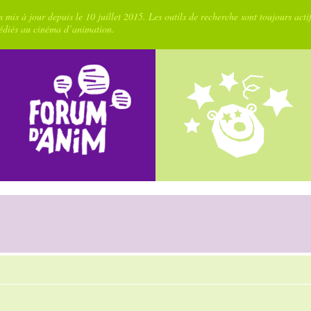
 mis à jour depuis le 10 juillet 2015. Les outils de recherche sont toujours acti
dédiés au cinéma d’animation.