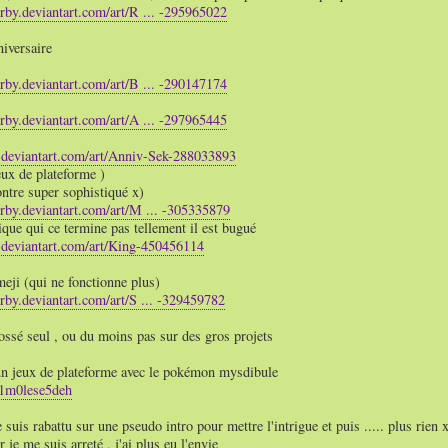
irby.deviantart.com/art/R ... -295965022
iversaire
irby.deviantart.com/art/B ... -290147174
irby.deviantart.com/art/A ... -297965445
b.deviantart.com/art/Anniv-Sek-288033893
eux de plateforme )
ntre super sophistiqué x)
irby.deviantart.com/art/M ... -305335879
ique qui ce termine pas tellement il est bugué
b.deviantart.com/art/King-450456114
eji (qui ne fonctionne plus)
irby.deviantart.com/art/S ... -329459782
bossé seul , ou du moins pas sur des gros projets
e un jeux de plateforme avec le pokémon mysdibule
/01m0lese5deh
 suis rabattu sur une pseudo intro pour mettre l'intrigue et puis ..... plus rien 
r je me suis arreté , j'ai plus eu l'envie