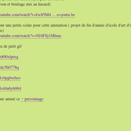
 /son et bruitage mis au hasard)
youtube.com/watch?v=Ivc85M4 ... e=youtu.be
our une petite scène pour cette animation ( projet de fin d'année d'école d'art d'
ns)
.youtube.com/watch?v=NJ4FSj1Mhmc
n de petit gif
0h890xlptxq
/0nlc5h0778q
/01c6pgbsrhco
/01ol4n6yb064
ur animé ce
personnage