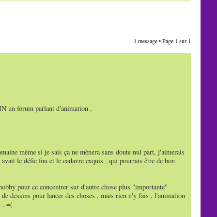
1 message • Page
1
sur
1
FIN un forum parlant d'animation ,
maine même si je sais ça ne mènera sans doute nul part, j'aimerais
vait le défie fou et le cadavre exquis , qui pourrais être de bon
 hobby pour ce concentrer sur d'autre chose plus "importante"
 de dessins pour lancer des choses , mais rien n'y fais , l'animation
 . =(