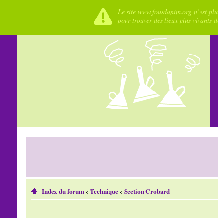
Le site www.fousdanim.org n’est plus
pour trouver des lieux plus vivants 
Index du forum
‹
Technique
‹
Section Crobard