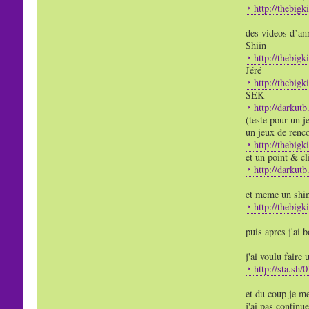
http://thebigk
des videos d’ann
Shiin
http://thebigk
Jéré
http://thebigk
SEK
http://darkut
(teste pour un j
un jeux de renco
http://thebigk
et un point & cl
http://darkut
et meme un shim
http://thebigk
puis apres j'ai 
j'ai voulu fair
http://sta.sh
et du coup je me
j'ai pas continue