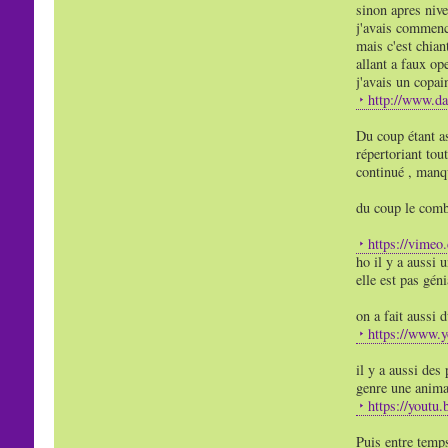
sinon apres nive
j'avais commence
mais c'est chian
allant a faux op
j'avais un copai
http://www.d
Du coup étant as
répertoriant tout
continué , manqu
du coup le comb
https://vimeo
ho il y a aussi 
elle est pas géni
on a fait aussi
https://www.
il y a aussi des 
genre une animat
https://yout
Puis entre temps