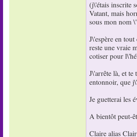
(j\'étais inscrit
Vatant, mais horm
sous mon nom \"
J\'espère en tout
reste une vraie m
cotiser pour l\'h
J\'arrête là, et 
entonnoir, que j\
Je guetterai les é
A bientôt peut-êt
Claire alias Clair