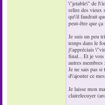
\"jetable\" de l\
relire des vieux 
qu\'il faudrait q
peut-être que ça
Je suis un peu tr
temps dans le for
j\'appréciais \"v
final... Et je v
autres membres :
Je ne sais pas s
d\'ajouter ce m
Je laisse mon ma
clairelecuyer (ar