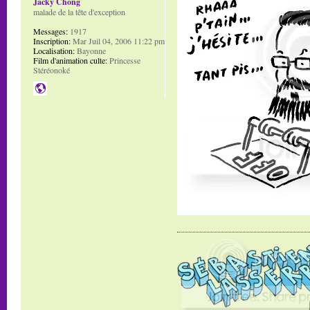
Jacky Chong
malade de la tête d'exception
Messages:
1917
Inscription:
Mar Juil 04, 2006 11:22 pm
Localisation:
Bayonne
Film d'animation culte:
Princesse
Stéréonoké