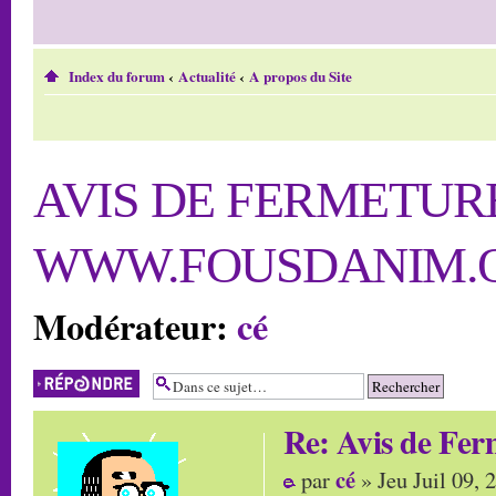
Index du forum
‹
Actualité
‹
A propos du Site
AVIS DE FERMETURE
WWW.FOUSDANIM.
Modérateur:
cé
Répondre
Re: Avis de Fe
cé
par
» Jeu Juil 09,