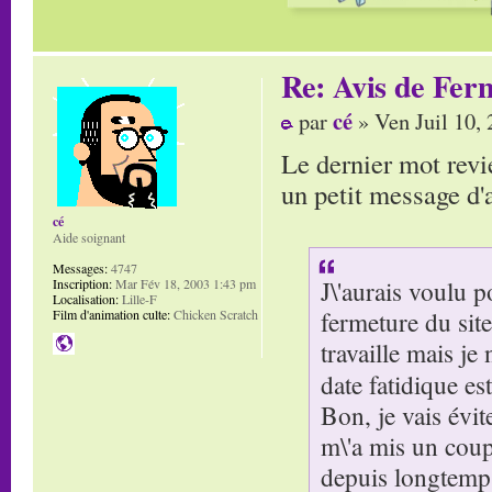
Re: Avis de Fer
cé
par
» Ven Juil 10,
Le dernier mot revie
un petit message d'a
cé
Aide soignant
Messages:
4747
J\'aurais voulu p
Inscription:
Mar Fév 18, 2003 1:43 pm
Localisation:
Lille-F
fermeture du sit
Film d'animation culte:
Chicken Scratch
travaille mais je 
date fatidique es
Bon, je vais évi
m\'a mis un cou
depuis longtemps 