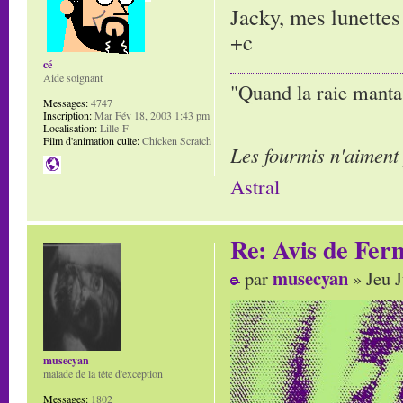
Jacky, mes lunette
+c
cé
Aide soignant
"Quand la raie manta,
Messages:
4747
Inscription:
Mar Fév 18, 2003 1:43 pm
Localisation:
Lille-F
Film d'animation culte:
Chicken Scratch
Les fourmis n'aiment
Astral
Re: Avis de Fer
musecyan
par
» Jeu J
musecyan
malade de la tête d'exception
Messages:
1802