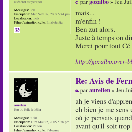
gozalbo
par
» Jeu Jui
aliéné(e) moyen(ne)
Messages:
360
mais...
Inscription:
Mer Nov 07, 2007 5:44 pm
Localisation:
metz
m'enfin !
Film d'animation culte:
In abstentia
Ben zut alors.
Juste à temps on dir
Merci pour tout Cé 
http://gozalbo.over-b
Re: Avis de Fer
aurelien
par
» Jeu Ju
ah je viens d'appre
aurelien
eh bien je me sens u
fou ou folle à délier
où je pensais quan
Messages:
3050
Inscription:
Dim Mai 22, 2005 5:36 pm
avant qu'il soit trop
Localisation:
Pluton
Film d'animation culte:
Fabienne