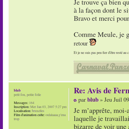
Je trouve ça bien q
à la façon dont le si
Bravo et merci pour
Comme Meule, je ga
retour
Et je ne suis pas peu fier d'être resté au
Re: Avis de Fer
blub
petit fou, petite folle
blub
par
» Jeu Juil 0
Messages:
164
Inscription:
Mer Jan 03, 2007 5:27 pm
Je m’apprête, moi-a
Localisation:
bruxelles
Film d'animation culte:
oulalaaaa,y'ena
laquelle je travaill
trop
bizarre de voir une