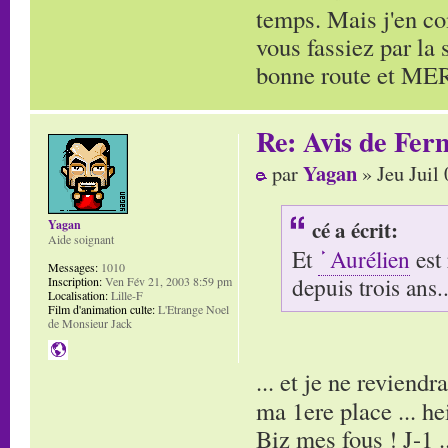
temps. Mais j'en co
vous fassiez par la 
bonne route et ME
Re: Avis de Fer
Yagan
par
» Jeu Juil
cé a écrit:
Yagan
Aide soignant
Et
Aurélien
est 
Messages:
1010
depuis trois ans..
Inscription:
Ven Fév 21, 2003 8:59 pm
Localisation:
Lille-F
Film d'animation culte:
L'Etrange Noel
de Monsieur Jack
... et je ne reviendr
ma 1ere place ... h
Biz mes fous ! J-1 .