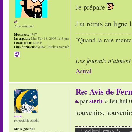
Je prépare
J'ai remis en ligne 
cé
Aide soignant
Messages:
4747
"Quand la raie manta,
Inscription:
Mar Fév 18, 2003 1:43 pm
Localisation:
Lille-F
Film d'animation culte:
Chicken Scratch
Les fourmis n'aiment
Astral
Re: Avis de Fer
steric
par
» Jeu Juil 
souvenirs, souvenir
steric
respectable zinzin
Messages:
844