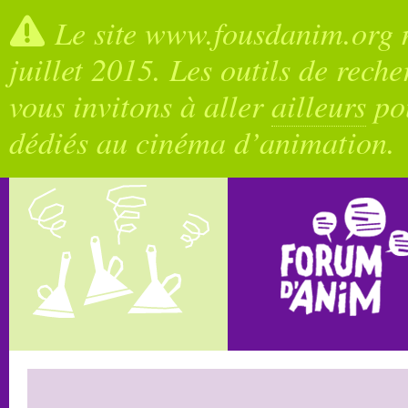
Le site www.fousdanim.org n
juillet 2015. Les outils de rech
vous invitons à aller
ailleurs
pou
dédiés au cinéma d’animation.