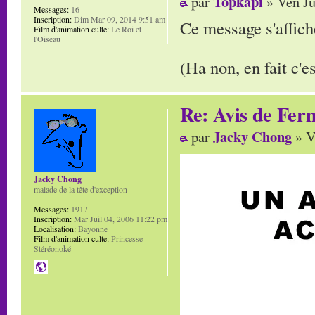
Topkapi
par
» Ven Ju
Messages:
16
Inscription:
Dim Mar 09, 2014 9:51 am
Ce message s'affiche
Film d'animation culte:
Le Roi et
l'Oiseau
(Ha non, en fait c'e
Re: Avis de Fer
Jacky Chong
par
» V
Jacky Chong
malade de la tête d'exception
Messages:
1917
Inscription:
Mar Juil 04, 2006 11:22 pm
Localisation:
Bayonne
Film d'animation culte:
Princesse
Stéréonoké