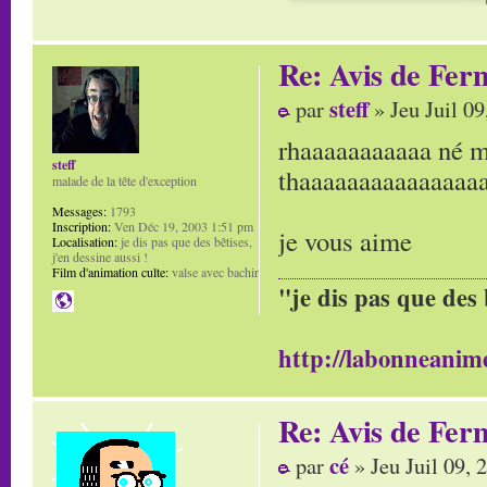
Re: Avis de Fer
steff
par
» Jeu Juil 0
rhaaaaaaaaaaa né 
steff
thaaaaaaaaaaaaaaaa
malade de la tête d'exception
Messages:
1793
Inscription:
Ven Déc 19, 2003 1:51 pm
je vous aime
Localisation:
je dis pas que des bêtises,
j'en dessine aussi !
Film d'animation culte:
valse avec bachir
"je dis pas que des 
http://labonneanime
Re: Avis de Fer
cé
par
» Jeu Juil 09,