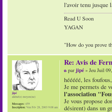
l'avoir tenu jusque l
Read U Soon
YAGAN
"How do you prove tha
Re: Avis de Fer
jipé
par
» Jeu Juil 09
hééééé, les foufous,
Je me permets de vou
l'association "Fo
jipé
aliéné(e) moyen(ne)
Je vous propose don
Messages:
459
désirent) dans un g
Inscription:
Ven Fév 28, 2003 9:08 am