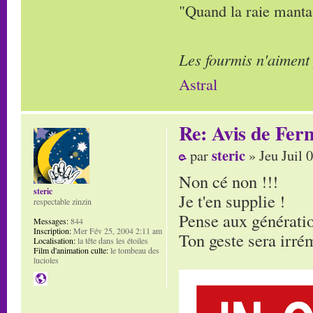
"Quand la raie manta,
Les fourmis n'aiment
Astral
Re: Avis de Fer
steric
par
» Jeu Juil 
Non cé non !!!
steric
Je t'en supplie !
respectable zinzin
Pense aux génératio
Messages:
844
Inscription:
Mer Fév 25, 2004 2:11 am
Ton geste sera irré
Localisation:
la tête dans les étoiles
Film d'animation culte:
le tombeau des
lucioles