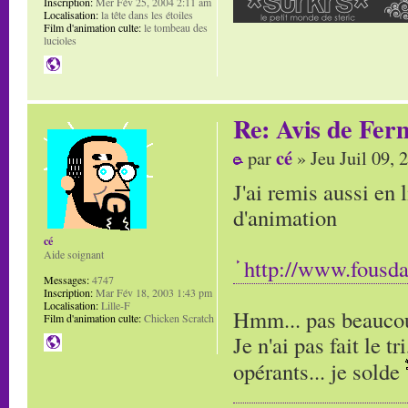
Inscription:
Mer Fév 25, 2004 2:11 am
Localisation:
la tête dans les étoiles
Film d'animation culte:
le tombeau des
lucioles
Re: Avis de Fer
cé
par
» Jeu Juil 09,
J'ai remis aussi en
d'animation
cé
Aide soignant
http://www.fousda
Messages:
4747
Inscription:
Mar Fév 18, 2003 1:43 pm
Localisation:
Lille-F
Hmm... pas beaucou
Film d'animation culte:
Chicken Scratch
Je n'ai pas fait le t
opérants... je solde