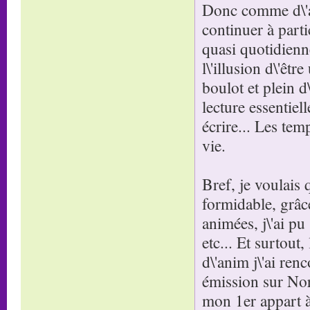
Donc comme d\'aut
continuer à parti
quasi quotidien
l\'illusion d\'êt
boulot et plein d
lecture essentiel
écrire... Les tem
vie.
Bref, je voulais
formidable, grâce
animées, j\'ai pu
etc... Et surtou
d\'anim j\'ai ren
émission sur Nors
mon 1er appart à