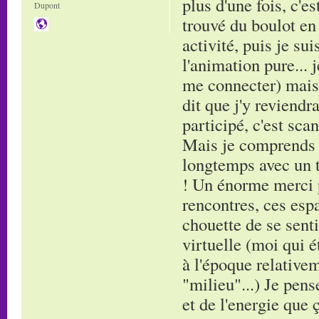
plus d'une fois, c'e
Dupont
trouvé du boulot en 
activité, puis je su
l'animation pure... 
me connecter) mais 
dit que j'y reviendr
participé, c'est sca
Mais je comprends 
longtemps avec un te
! Un énorme merci p
rencontres, ces espa
chouette de se sent
virtuelle (moi qui é
à l'époque relative
"milieu"...) Je pe
et de l'energie que 