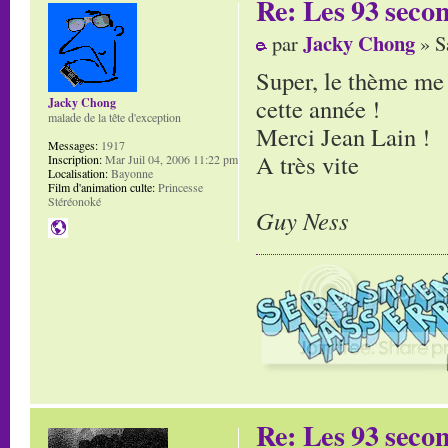
Re: Les 93 secon
Jacky Chong
par
» S
Super, le thème me t
cette année !
Jacky Chong
malade de la tête d'exception
Merci Jean Lain !
Messages:
1917
A très vite
Inscription:
Mar Juil 04, 2006 11:22 pm
Localisation:
Bayonne
Film d'animation culte:
Princesse
Stéréonoké
Guy Ness
Re: Les 93 secon