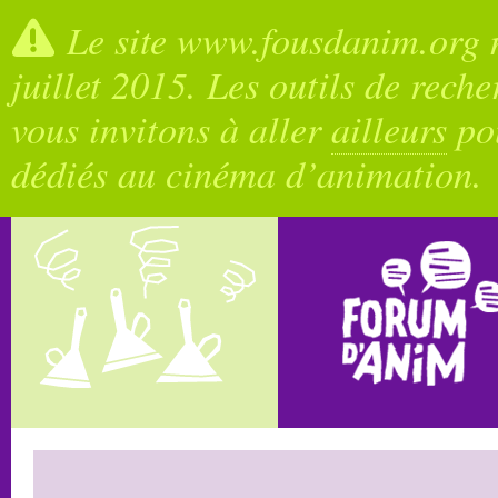
Le site www.fousdanim.org n
juillet 2015. Les outils de rech
vous invitons à aller
ailleurs
pou
dédiés au cinéma d’animation.