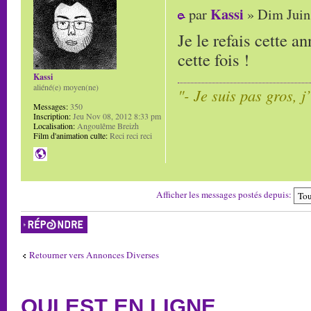
Kassi
par
» Dim Juin
Je le refais cette a
cette fois !
Kassi
aliéné(e) moyen(ne)
"- Je suis pas gros, j
Messages:
350
Inscription:
Jeu Nov 08, 2012 8:33 pm
Localisation:
Angoulême Breizh
Film d'animation culte:
Reci reci reci
Afficher les messages postés depuis:
Répondre
Retourner vers Annonces Diverses
QUI EST EN LIGNE