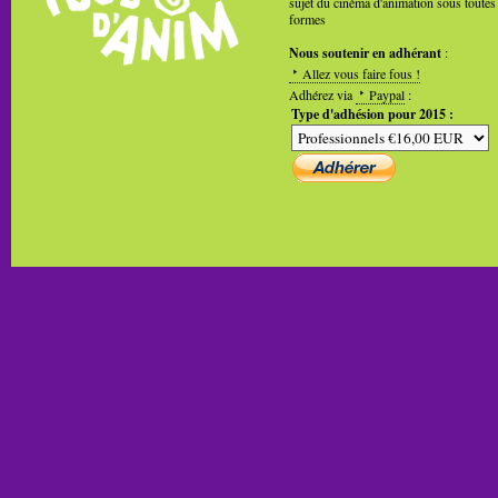
sujet du cinéma d'animation sous toutes
formes
Nous soutenir en adhérant
:
Allez vous faire fous !
Adhérez via
Paypal
:
Type d'adhésion pour 2015 :