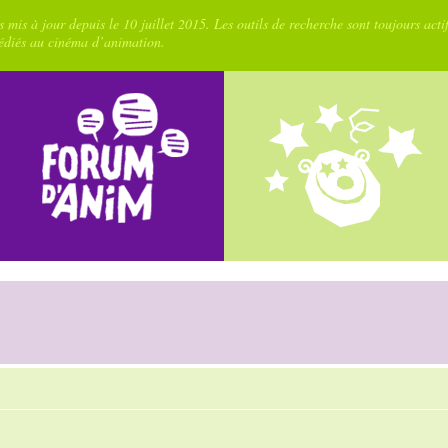
 mis à jour depuis le 10 juillet 2015. Les outils de recherche sont toujours acti
dédiés au cinéma d’animation.