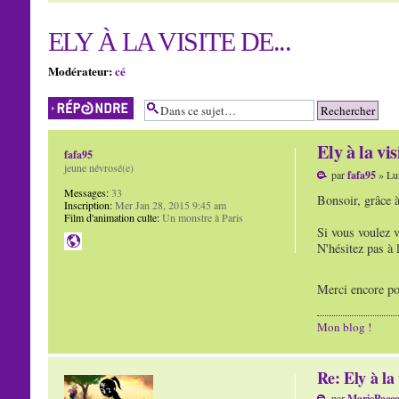
ELY À LA VISITE DE...
Modérateur:
cé
Répondre
Ely à la visi
fafa95
jeune névrosé(e)
par
fafa95
» Lun
Messages:
33
Bonsoir, grâce à
Inscription:
Mer Jan 28, 2015 9:45 am
Film d'animation culte:
Un monstre à Paris
Si vous voulez v
N'hésitez pas à 
Merci encore pou
Mon blog !
Re: Ely à la 
par
MariePacc