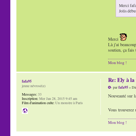
Merci fafa
Jolis débu
Merci
Là j'ai beaucoup
soutien, ça fais 
Mon blog !
Re: Ely à la 
fafa95
jeune névrosé(e)
par
fafa95
» Di
Messages:
33
Nouveauté sur l
Inscription:
Mer Jan 28, 2015 9:45 am
Film d'animation culte:
Un monstre à Paris
Vous trouverez u
Mon blog !