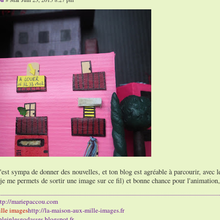
'est sympa de donner des nouvelles, et ton blog est agréable à parcourir, avec les
(je me permets de sortir une image sur ce fil) et bonne chance pour l'animation,
ttp://mariepaccou.com
lle images
http://la-maison-aux-mille-images.fr
/pleinlesgodasses.blogspot.fr