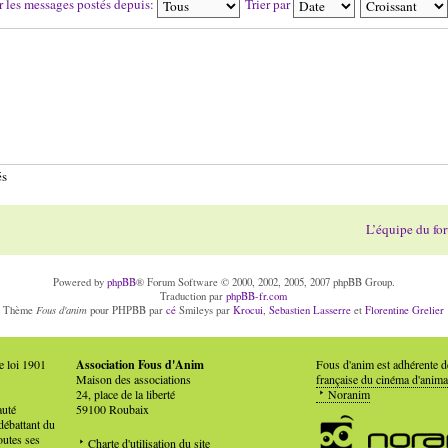
r les messages postés depuis:
Trier par
és
L’équipe du fo
Powered by
phpBB
® Forum Software © 2000, 2002, 2005, 2007 phpBB Group.
Traduction par
phpBB-fr.com
Fous d'anim
Thème
pour PHPBB par
cé
Smileys par
Krocui
,
Sebastien Lasserre
et
Florentine Grelier
e loi 1901
Association Fous d'Anim
Fous d'anim est adhérente 
Maison des associations
française du cinéma d'anima
24, place de la liberté
Noranim
auté
59100 Roubaix
débattant du
outes ses
Charte d'utilisation du site