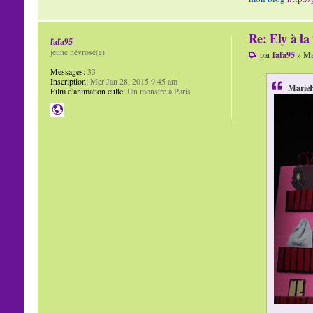
Re: Ely à la 
fafa95
jeune névrosé(e)
par
fafa95
» Mar
Messages:
33
Inscription:
Mer Jan 28, 2015 9:45 am
MarieP
Film d'animation culte:
Un monstre à Paris