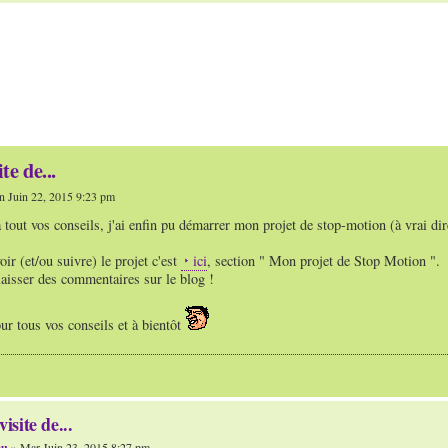
te de...
 Juin 22, 2015 9:23 pm
 tout vos conseils, j'ai enfin pu démarrer mon projet de stop-motion (à vrai di
oir (et/ou suivre) le projet c'est
ici
, section " Mon projet de Stop Motion ".
laisser des commentaires sur le blog !
r tous vos conseils et à bientôt
visite de...
ou
» Mar Juin 23, 2015 8:27 pm