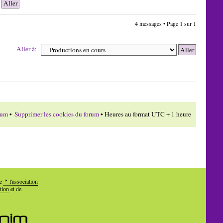
4 messages • Page
1
sur
1
Aller à:
rum
•
Supprimer les cookies du forum
• Heures au format UTC + 1 heure
de
l'association
tion
et de