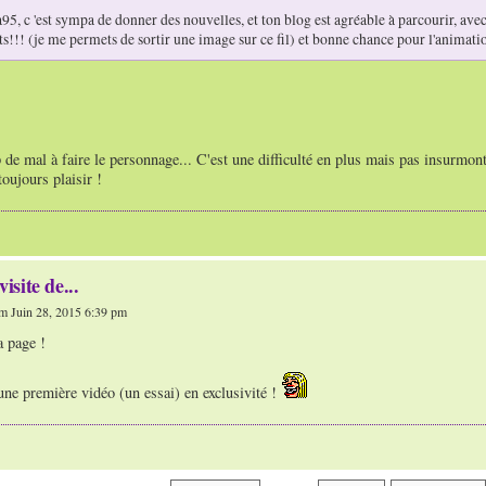
95, c 'est sympa de donner des nouvelles, et ton blog est agréable à parcourir, avec le
ts!!! (je me permets de sortir une image sur ce fil) et bonne chance pour l'animati
 de mal à faire le personnage... C'est une difficulté en plus mais pas insurmont
toujours plaisir !
visite de...
m Juin 28, 2015 6:39 pm
a page !
ne première vidéo (un essai) en exclusivité !