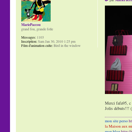
MariePaccou
grand fou, grande folle
Messages:
1103
Inscription:
Sam Jan 30, 2010 1:25 pm
Film d'animation culte:
Bird in the window
Merci fafa95, c 
Jolis débuts!!! 
mon site perso
h
la Maison aux mi
mon blog
http:/