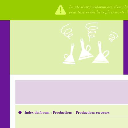
Le site www.fousdanim.org n’est plus
pour trouver des lieux plus vivants 
Index du forum
‹
Productions
‹
Productions en cours