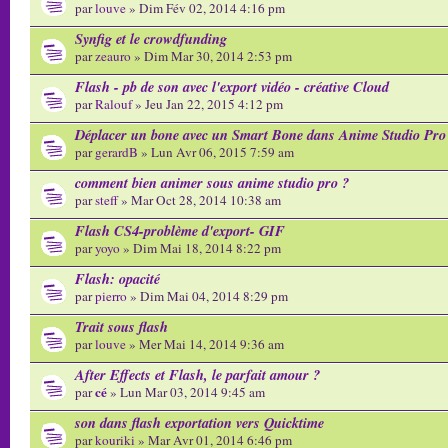
par
louve
» Dim Fév 02, 2014 4:16 pm
Synfig et le crowdfunding
par
zeauro
» Dim Mar 30, 2014 2:53 pm
Flash - pb de son avec l'export vidéo - créative Cloud
par
Ralouf
» Jeu Jan 22, 2015 4:12 pm
Déplacer un bone avec un Smart Bone dans Anime Studio Pro
par
gerardB
» Lun Avr 06, 2015 7:59 am
comment bien animer sous anime studio pro ?
par
steff
» Mar Oct 28, 2014 10:38 am
Flash CS4-problème d'export- GIF
par
yoyo
» Dim Mai 18, 2014 8:22 pm
Flash: opacité
par
pierro
» Dim Mai 04, 2014 8:29 pm
Trait sous flash
par
louve
» Mer Mai 14, 2014 9:36 am
After Effects et Flash, le parfait amour ?
cé
par
» Lun Mar 03, 2014 9:45 am
son dans flash exportation vers Quicktime
par
kouriki
» Mar Avr 01, 2014 6:46 pm