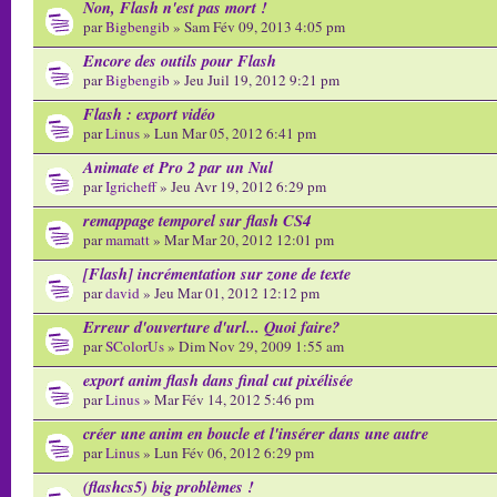
Non, Flash n'est pas mort !
par
Bigbengib
» Sam Fév 09, 2013 4:05 pm
Encore des outils pour Flash
par
Bigbengib
» Jeu Juil 19, 2012 9:21 pm
Flash : export vidéo
par
Linus
» Lun Mar 05, 2012 6:41 pm
Animate et Pro 2 par un Nul
par
Igricheff
» Jeu Avr 19, 2012 6:29 pm
remappage temporel sur flash CS4
par
mamatt
» Mar Mar 20, 2012 12:01 pm
[Flash] incrémentation sur zone de texte
par
david
» Jeu Mar 01, 2012 12:12 pm
Erreur d'ouverture d'url... Quoi faire?
par
SColorUs
» Dim Nov 29, 2009 1:55 am
export anim flash dans final cut pixélisée
par
Linus
» Mar Fév 14, 2012 5:46 pm
créer une anim en boucle et l'insérer dans une autre
par
Linus
» Lun Fév 06, 2012 6:29 pm
(flashcs5) big problèmes !