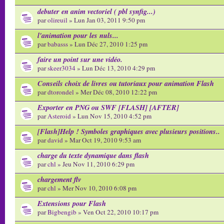
debuter en anim vectoriel ( pbl synfig...)
par
olireuil
» Lun Jan 03, 2011 9:50 pm
l'animation pour les nuls...
par
babasss
» Lun Déc 27, 2010 1:25 pm
faire un point sur une vidéo.
par
skeer3034
» Lun Déc 13, 2010 4:29 pm
Conseils choix de livres ou tutoriaux pour animation Flash
par
dtorondel
» Mer Déc 08, 2010 12:22 pm
Exporter en PNG ou SWF [FLASH] [AFTER]
par
Asteroid
» Lun Nov 15, 2010 4:52 pm
[Flash]Help ! Symboles graphiques avec plusieurs positions..
par
david
» Mar Oct 19, 2010 9:53 am
charge du texte dynamique dans flash
par
chl
» Jeu Nov 11, 2010 6:29 pm
chargement flv
par
chl
» Mer Nov 10, 2010 6:08 pm
Extensions pour Flash
par
Bigbengib
» Ven Oct 22, 2010 10:17 pm