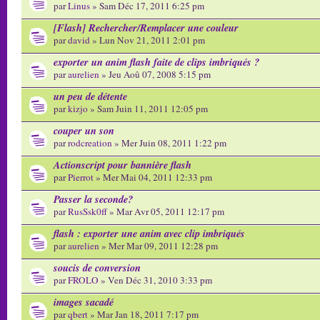
par
Linus
» Sam Déc 17, 2011 6:25 pm
[Flash] Rechercher/Remplacer une couleur
par
david
» Lun Nov 21, 2011 2:01 pm
exporter un anim flash faite de clips imbriqués ?
par
aurelien
» Jeu Aoû 07, 2008 5:15 pm
un peu de détente
par
kizjo
» Sam Juin 11, 2011 12:05 pm
couper un son
par
rodcreation
» Mer Juin 08, 2011 1:22 pm
Actionscript pour bannière flash
par
Pierrot
» Mer Mai 04, 2011 12:33 pm
Passer la seconde?
par
RusSsk0ff
» Mar Avr 05, 2011 12:17 pm
flash : exporter une anim avec clip imbriqués
par
aurelien
» Mer Mar 09, 2011 12:28 pm
soucis de conversion
par
FROLO
» Ven Déc 31, 2010 3:33 pm
images sacadé
par
qbert
» Mar Jan 18, 2011 7:17 pm