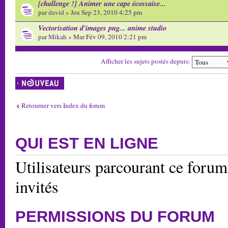
[challenge !] Animer une cape écossaise...
par
david
» Jeu Sep 23, 2010 4:25 pm
Vectorisation d'images png... anime studio
par
Mikah
» Mar Fév 09, 2010 2:21 pm
Afficher les sujets postés depuis:
Écrire un nouveau
sujet
Retourner vers Index du forum
QUI EST EN LIGNE
Utilisateurs parcourant ce forum:
invités
PERMISSIONS DU FORUM