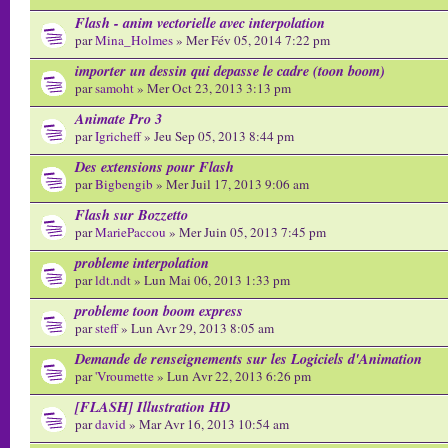
Flash - anim vectorielle avec interpolation
par
Mina_Holmes
» Mer Fév 05, 2014 7:22 pm
importer un dessin qui depasse le cadre (toon boom)
par
samoht
» Mer Oct 23, 2013 3:13 pm
Animate Pro 3
par
Igricheff
» Jeu Sep 05, 2013 8:44 pm
Des extensions pour Flash
par
Bigbengib
» Mer Juil 17, 2013 9:06 am
Flash sur Bozzetto
par
MariePaccou
» Mer Juin 05, 2013 7:45 pm
probleme interpolation
par
ldt.ndt
» Lun Mai 06, 2013 1:33 pm
probleme toon boom express
par
steff
» Lun Avr 29, 2013 8:05 am
Demande de renseignements sur les Logiciels d'Animation
par
'Vroumette
» Lun Avr 22, 2013 6:26 pm
[FLASH] Illustration HD
par
david
» Mar Avr 16, 2013 10:54 am