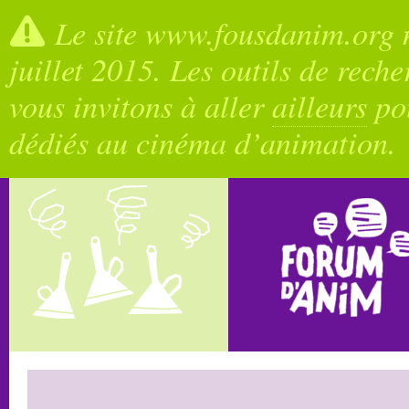
Le site www.fousdanim.org n
juillet 2015. Les outils de rech
vous invitons à aller
ailleurs
pou
dédiés au cinéma d’animation.