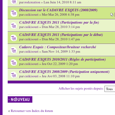
par
rodcreation
» Lun Juin 14, 2010 8:11 am
Discussion sur le CADAVRE EXQUIS (2008/2009)
par
cuikisouri
» Mer Mar 26, 2008 4:38 pm
CADAVRE EXQUIS 2011 (Participations par la fin)
par
cuikisouri
» Dim Mar 28, 2010 3:14 pm
CADAVRE EXQUIS 2011 (Participations par le début)
par
cuikisouri
» Dim Mar 28, 2010 1:47 pm
Cadavre Exquis : Compositeur/bruiteur recherché
par
cuikisouri
» Sam Nov 14, 2009 1:33 pm
CADAVRE EXQUIS 2010/2011 (Règles de participation)
par
cuikisouri
» Jeu Oct 22, 2009 1:20 pm
CADAVRE EXQUIS 2008/2009 (Participation uniquement)
par
cuikisouri
» Jeu Avr 03, 2008 11:10 pm
Afficher les sujets postés depuis:
Écrire un nouveau
sujet
Retourner vers Index du forum