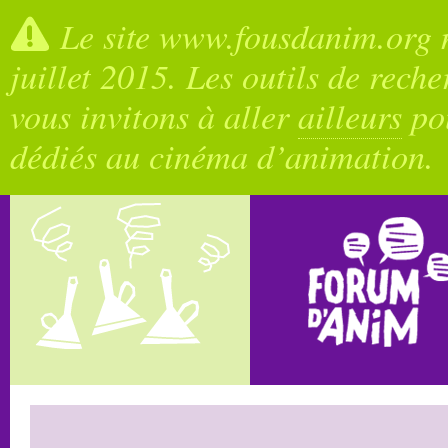
Le site www.fousdanim.org n
juillet 2015. Les outils de rech
vous invitons à aller
ailleurs
pou
dédiés au cinéma d’animation.