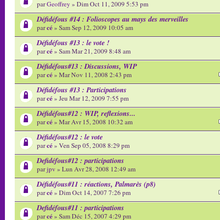
par
Geoffrey
» Dim Oct 11, 2009 5:53 pm
Défidéfous #14 : Folioscopes au mays des merveilles
cé
par
» Sam Sep 12, 2009 10:05 am
Défidéfous #13 : le vote !
cé
par
» Sam Mar 21, 2009 8:48 am
Défidéfous#13 : Discussions, WIP
cé
par
» Mar Nov 11, 2008 2:43 pm
Défidéfous #13 : Participations
cé
par
» Jeu Mar 12, 2009 7:55 pm
Défidéfous#12 : WIP, reflexions...
cé
par
» Mar Avr 15, 2008 10:32 am
Défidéfous#12 : le vote
cé
par
» Ven Sep 05, 2008 8:29 pm
Defidéfous#12 : participations
par
jpv
» Lun Avr 28, 2008 12:49 am
Défidéfous#11 : réactions, Palmarès (p8)
cé
par
» Dim Oct 14, 2007 7:26 pm
Defidéfous#11 : participations
cé
par
» Sam Déc 15, 2007 4:29 pm