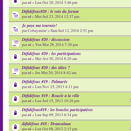
cé
par
» Lun Oct 20, 2014 3:46 pm
Défidéfous#20 : le vote du forum
cé
par
» Mer Juil 23, 2014 12:37 pm
Je paye ma tournée!
par
Cobayanim'
» Sam Juil 12, 2014 2:51 pm
Défidéfous #20 : discussion
cé
par
» Ven Mar 28, 2014 7:30 pm
Défidéfous #20 : les participations
cé
par
» Mer Avr 30, 2014 8:20 am
Défidéfous #20 : des idées ?
cé
par
» Jeu Mar 20, 2014 8:42 am
Défidéfous #19 : Palmarès
cé
par
» Lun Nov 25, 2013 4:11 pm
Défidéfous #19 : Boucle à la ville
cé
par
» Lun Juil 15, 2013 10:26 pm
Défidéfous#19 : les boucles participatives
cé
par
» Lun Sep 09, 2013 6:34 pm
défidéfous #18 : Draaculaaa
cé
par
» Lun Oct 08, 2012 2:15 pm