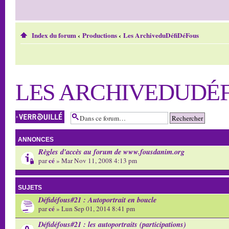
Index du forum
‹
Productions
‹
Les ArchiveduDéfiDéFous
LES ARCHIVEDUDÉ
Forum verrouillé
ANNONCES
Règles d'accès au forum de www.fousdanim.org
cé
par
» Mar Nov 11, 2008 4:13 pm
SUJETS
Défidéfous#21 : Autoportrait en boucle
cé
par
» Lun Sep 01, 2014 8:41 pm
Défidéfous#21 : les autoportraits (participations)