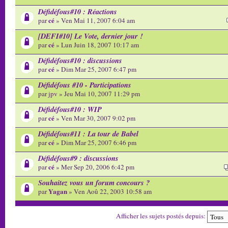
Défidéfous#10 : Réactions
cé
par
» Ven Mai 11, 2007 6:04 am
[DEFI#10] Le Vote, dernier jour !
cé
par
» Lun Juin 18, 2007 10:17 am
Défidéfous#10 : discussions
cé
par
» Dim Mar 25, 2007 6:47 pm
Défidéfous #10 - Participations
par
jpv
» Jeu Mai 10, 2007 11:29 pm
Défidéfous#10 : WIP
cé
par
» Ven Mar 30, 2007 9:02 pm
Défidéfous#11 : La tour de Babel
cé
par
» Dim Mar 25, 2007 6:46 pm
Défidéfous#9 : discussions
cé
par
» Mer Sep 20, 2006 6:42 pm
Souhaitez vous un forum concours ?
Yagan
par
» Ven Aoû 22, 2003 10:58 am
Afficher les sujets postés depuis: