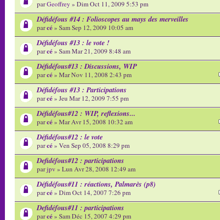
par
Geoffrey
» Dim Oct 11, 2009 5:53 pm
Défidéfous #14 : Folioscopes au mays des merveilles
cé
par
» Sam Sep 12, 2009 10:05 am
Défidéfous #13 : le vote !
cé
par
» Sam Mar 21, 2009 8:48 am
Défidéfous#13 : Discussions, WIP
cé
par
» Mar Nov 11, 2008 2:43 pm
Défidéfous #13 : Participations
cé
par
» Jeu Mar 12, 2009 7:55 pm
Défidéfous#12 : WIP, reflexions...
cé
par
» Mar Avr 15, 2008 10:32 am
Défidéfous#12 : le vote
cé
par
» Ven Sep 05, 2008 8:29 pm
Defidéfous#12 : participations
par
jpv
» Lun Avr 28, 2008 12:49 am
Défidéfous#11 : réactions, Palmarès (p8)
cé
par
» Dim Oct 14, 2007 7:26 pm
Defidéfous#11 : participations
cé
par
» Sam Déc 15, 2007 4:29 pm