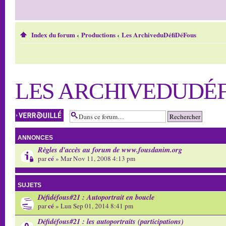
Index du forum
‹
Productions
‹
Les ArchiveduDéfiDéFous
LES ARCHIVEDUDÉ
Forum verrouillé
ANNONCES
Règles d'accès au forum de www.fousdanim.org
cé
par
» Mar Nov 11, 2008 4:13 pm
SUJETS
Défidéfous#21 : Autoportrait en boucle
cé
par
» Lun Sep 01, 2014 8:41 pm
Défidéfous#21 : les autoportraits (participations)