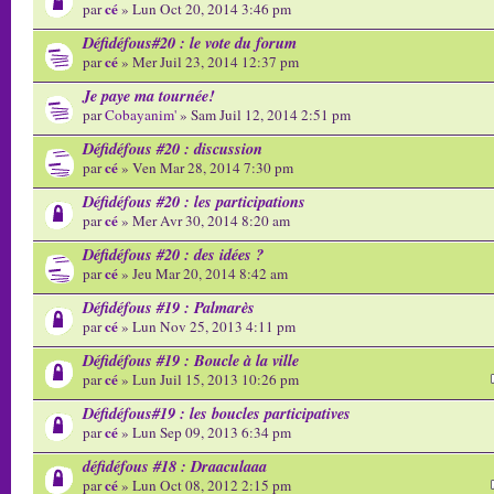
cé
par
» Lun Oct 20, 2014 3:46 pm
Défidéfous#20 : le vote du forum
cé
par
» Mer Juil 23, 2014 12:37 pm
Je paye ma tournée!
par
Cobayanim'
» Sam Juil 12, 2014 2:51 pm
Défidéfous #20 : discussion
cé
par
» Ven Mar 28, 2014 7:30 pm
Défidéfous #20 : les participations
cé
par
» Mer Avr 30, 2014 8:20 am
Défidéfous #20 : des idées ?
cé
par
» Jeu Mar 20, 2014 8:42 am
Défidéfous #19 : Palmarès
cé
par
» Lun Nov 25, 2013 4:11 pm
Défidéfous #19 : Boucle à la ville
cé
par
» Lun Juil 15, 2013 10:26 pm
Défidéfous#19 : les boucles participatives
cé
par
» Lun Sep 09, 2013 6:34 pm
défidéfous #18 : Draaculaaa
cé
par
» Lun Oct 08, 2012 2:15 pm