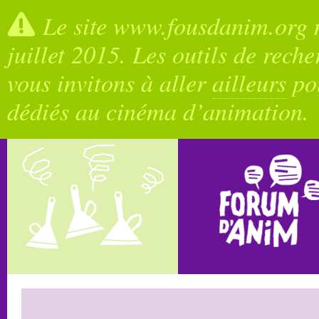
Le site www.fousdanim.org n
juillet 2015. Les outils de rech
vous invitons à aller
ailleurs
pou
dédiés au cinéma d’animation.