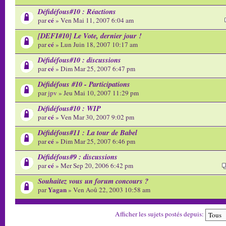
Défidéfous#10 : Réactions
cé
par
» Ven Mai 11, 2007 6:04 am
[DEFI#10] Le Vote, dernier jour !
cé
par
» Lun Juin 18, 2007 10:17 am
Défidéfous#10 : discussions
cé
par
» Dim Mar 25, 2007 6:47 pm
Défidéfous #10 - Participations
par
jpv
» Jeu Mai 10, 2007 11:29 pm
Défidéfous#10 : WIP
cé
par
» Ven Mar 30, 2007 9:02 pm
Défidéfous#11 : La tour de Babel
cé
par
» Dim Mar 25, 2007 6:46 pm
Défidéfous#9 : discussions
cé
par
» Mer Sep 20, 2006 6:42 pm
Souhaitez vous un forum concours ?
Yagan
par
» Ven Aoû 22, 2003 10:58 am
Afficher les sujets postés depuis: