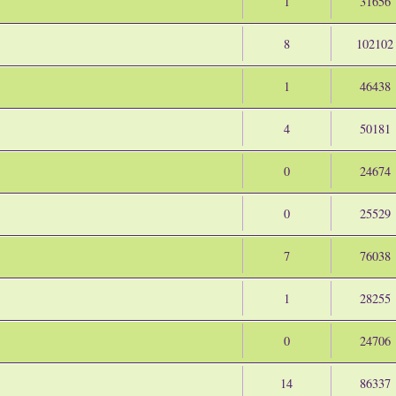
1
31656
8
102102
1
46438
4
50181
0
24674
0
25529
7
76038
1
28255
0
24706
14
86337