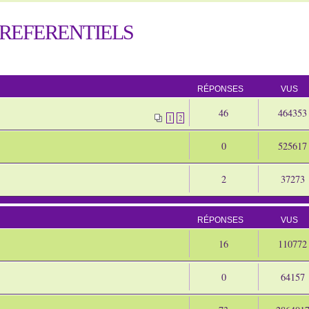
REFERENTIELS
RÉPONSES
VUS
46
464353
1
2
0
525617
2
37273
RÉPONSES
VUS
16
110772
0
64157