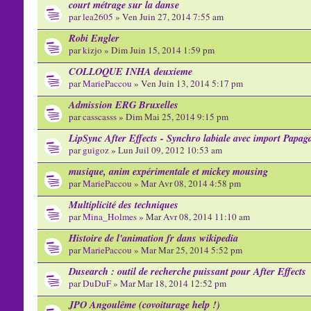
court métrage sur la danse
par
lea2605
» Ven Juin 27, 2014 7:55 am
Robi Engler
par
kizjo
» Dim Juin 15, 2014 1:59 pm
COLLOQUE INHA deuxieme
par
MariePaccou
» Ven Juin 13, 2014 5:17 pm
Admission ERG Bruxelles
par
casscasss
» Dim Mai 25, 2014 9:15 pm
LipSync After Effects - Synchro labiale avec import Papag
par
guigoz
» Lun Juil 09, 2012 10:53 am
musique, anim expérimentale et mickey mousing
par
MariePaccou
» Mar Avr 08, 2014 4:58 pm
Multiplicité des techniques
par
Mina_Holmes
» Mar Avr 08, 2014 11:10 am
Histoire de l'animation fr dans wikipedia
par
MariePaccou
» Mar Mar 25, 2014 5:52 pm
Dusearch : outil de recherche puissant pour After Effects
par
DuDuF
» Mar Mar 18, 2014 12:52 pm
JPO Angoulême (covoiturage help !)