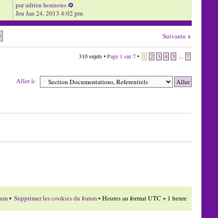
par
adrien honnons
Jeu Jan 24, 2013 4:02 pm
Suivante
310 sujets •
Page
1
sur
7
•
...
1
2
3
4
5
7
Aller à:
rum
•
Supprimer les cookies du forum
• Heures au format UTC + 1 heure