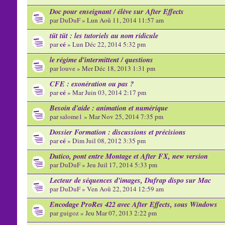
Doc pour enseignant / élève sur After Effects
par
DuDuF
» Lun Aoû 11, 2014 11:57 am
tüt tüt : les tutoriels au nom ridicule
cé
par
» Lun Déc 22, 2014 5:32 pm
le régime d'intermittent / questions
par
louve
» Mer Déc 18, 2013 1:31 pm
CFE : exonération ou pas ?
cé
par
» Mar Juin 03, 2014 2:17 pm
Besoin d'aide : animation et numérique
par
salome1
» Mar Nov 25, 2014 7:35 pm
Dossier Formation : discussions et précisions
cé
par
» Dim Juil 08, 2012 3:35 pm
Dutico, pont entre Montage et After FX, new version
par
DuDuF
» Jeu Juil 17, 2014 5:33 pm
Lecteur de séquences d'images, Dufrap dispo sur Mac
par
DuDuF
» Ven Aoû 22, 2014 12:59 am
Encodage ProRes 422 avec After Effects, sous Windows
par
guigoz
» Jeu Mar 07, 2013 2:22 pm