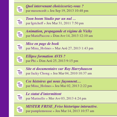
Quel intervenant choisisseriez-vous ?
par
maxencedt
» Jeu Sep 19, 2013 10:48 pm
Toon boom Studio par un nul ...
par
Igricheff
» Jeu Mar 31, 2011 7:50 pm
Animation, propagande et régime de Vichy
par
MariePaccou
» Dim Avr 14, 2013 12:10 am
Mise en page de book
par
Mina_Holmes
» Mar Aoû 27, 2013 1:43 pm
Ellipse formation AVIS ?
par
Phi
» Dim Aoû 25, 2013 9:15 pm
Site et documentaire sur Ray Harryhausen
par
Jacky Chong
» Jeu Mar 04, 2010 10:37 am
Ces histoires qui nous façonnent....
par
Mina_Holmes
» Jeu Mai 02, 2013 2:22 pm
Le statut d'intermittent
par
Marinello
» Mer Avr 03, 2013 4:24 pm
MISTER FRISE_Frise historique interactive.
par
pamplemousse
» Jeu Mar 14, 2013 10:57 am