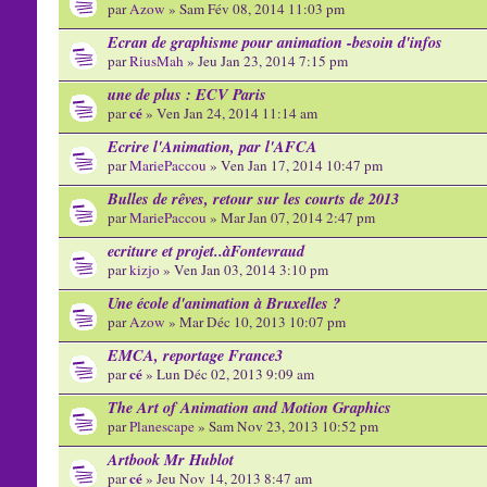
par
Azow
» Sam Fév 08, 2014 11:03 pm
Ecran de graphisme pour animation -besoin d'infos
par
RiusMah
» Jeu Jan 23, 2014 7:15 pm
une de plus : ECV Paris
cé
par
» Ven Jan 24, 2014 11:14 am
Ecrire l'Animation, par l'AFCA
par
MariePaccou
» Ven Jan 17, 2014 10:47 pm
Bulles de rêves, retour sur les courts de 2013
par
MariePaccou
» Mar Jan 07, 2014 2:47 pm
ecriture et projet..àFontevraud
par
kizjo
» Ven Jan 03, 2014 3:10 pm
Une école d'animation à Bruxelles ?
par
Azow
» Mar Déc 10, 2013 10:07 pm
EMCA, reportage France3
cé
par
» Lun Déc 02, 2013 9:09 am
The Art of Animation and Motion Graphics
par
Planescape
» Sam Nov 23, 2013 10:52 pm
Artbook Mr Hublot
cé
par
» Jeu Nov 14, 2013 8:47 am