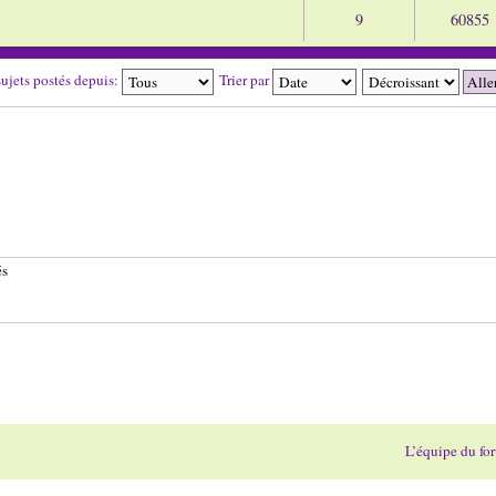
9
60855
sujets postés depuis:
Trier par
és
L’équipe du fo