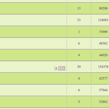
13
89208
23
124083
1
31666
6
48362
4
44020
30
154378
1
2
4
42577
6
57944
5
52862