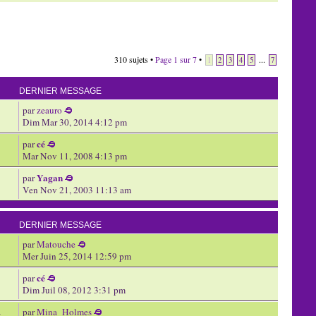
310 sujets •
Page
1
sur
7
•
...
1
2
3
4
5
7
DERNIER MESSAGE
par
zeauro
Dim Mar 30, 2014 4:12 pm
cé
par
Mar Nov 11, 2008 4:13 pm
Yagan
par
Ven Nov 21, 2003 11:13 am
DERNIER MESSAGE
par
Matouche
Mer Juin 25, 2014 12:59 pm
cé
par
Dim Juil 08, 2012 3:31 pm
par
Mina_Holmes