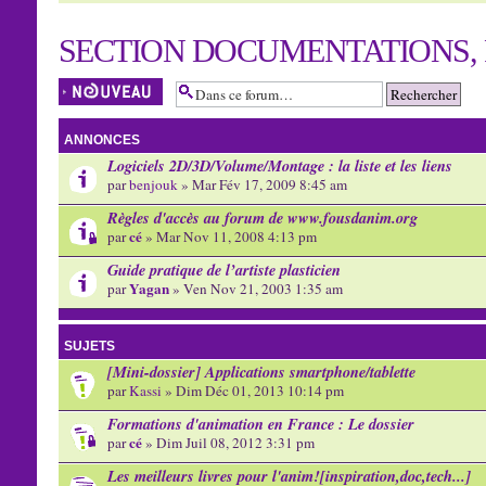
SECTION DOCUMENTATIONS, 
Écrire un nouveau
sujet
ANNONCES
Logiciels 2D/3D/Volume/Montage : la liste et les liens
par
benjouk
» Mar Fév 17, 2009 8:45 am
Règles d'accès au forum de www.fousdanim.org
cé
par
» Mar Nov 11, 2008 4:13 pm
Guide pratique de l’artiste plasticien
Yagan
par
» Ven Nov 21, 2003 1:35 am
SUJETS
[Mini-dossier] Applications smartphone/tablette
par
Kassi
» Dim Déc 01, 2013 10:14 pm
Formations d'animation en France : Le dossier
cé
par
» Dim Juil 08, 2012 3:31 pm
Les meilleurs livres pour l'anim![inspiration,doc,tech...]