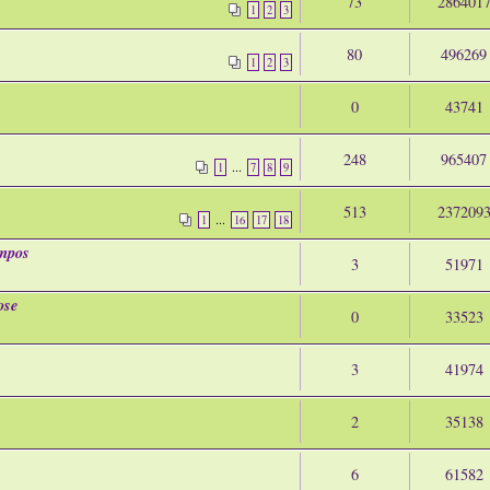
73
286401
1
2
3
80
496269
1
2
3
0
43741
248
965407
...
1
7
8
9
513
237209
...
1
16
17
18
ompos
3
51971
ose
0
33523
3
41974
2
35138
6
61582