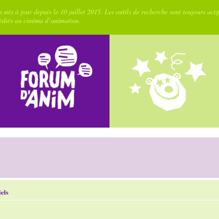
 mis à jour depuis le 10 juillet 2015. Les outils de recherche sont toujours acti
dédiés au cinéma d’animation.
els