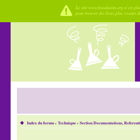
Le site www.fousdanim.org n’est plus
pour trouver des lieux plus vivants 
Index du forum
‹
Technique
‹
Section Documentations, Referenti