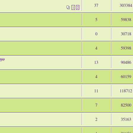
37
303384
1
2
5
59838
0
30718
4
59398
ayo
13
90486
4
60159
11
118712
7
82500
2
35163