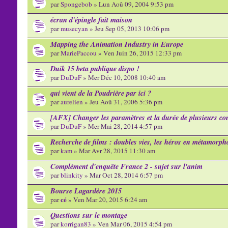
par
Spongebob
» Lun Aoû 09, 2004 9:53 pm
écran d'épingle fait maison
par
musecyan
» Jeu Sep 05, 2013 10:06 pm
Mapping the Animation Industry in Europe
par
MariePaccou
» Ven Juin 26, 2015 12:33 pm
Duik 15 beta publique dispo !
par
DuDuF
» Mer Déc 10, 2008 10:40 am
qui vient de la Poudrière par ici ?
par
aurelien
» Jeu Aoû 31, 2006 5:36 pm
[AFX] Changer les paramètres et la durée de plusieurs c
par
DuDuF
» Mer Mai 28, 2014 4:57 pm
Recherche de films : doubles vies, les héros en métamorph
par
kam
» Mar Avr 28, 2015 11:30 am
Complément d'enquête France 2 - sujet sur l'anim
par
blinkity
» Mar Oct 28, 2014 6:57 pm
Bourse Lagardère 2015
cé
par
» Ven Mar 20, 2015 6:24 am
Questions sur le montage
par
korrigan83
» Ven Mar 06, 2015 4:54 pm