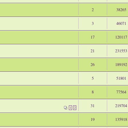
2
38265
3
46071
17
120117
21
231553
26
189192
5
51801
8
77564
31
219704
1
2
19
135918