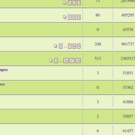
73
285398
1
2
3
80
495295
1
2
3
0
43576
248
961737
...
1
7
8
9
513
236551
...
1
16
17
18
ompos
3
51851
ose
0
33362
3
41888
2
35057
6
61457