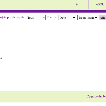
9
60693
sujets postés depuis:
Trier par
és
L’équipe du fo