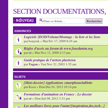
SECTION DOCUMENTATIONS, 
Écrire un nouveau
sujet
ANNONCES
Logiciels 2D/3D/Volume/Montage : la liste et les liens
par
benjouk
» Mar Fév 17, 2009 8:45 am
Règles d'accès au forum de www.fousdanim.org
cé
par
» Mar Nov 11, 2008 4:13 pm
Guide pratique de l’artiste plasticien
Yagan
par
» Ven Nov 21, 2003 1:35 am
SUJETS
[Mini-dossier] Applications smartphone/tablette
par
Kassi
» Dim Déc 01, 2013 10:14 pm
Formations d'animation en France : Le dossier
cé
par
» Dim Juil 08, 2012 3:31 pm
Les meilleurs livres pour l'anim![inspiration,doc,tech...]