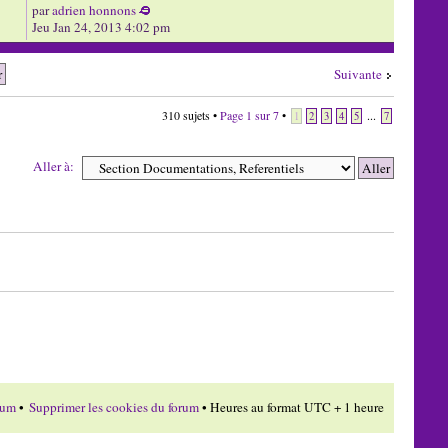
par
adrien honnons
Jeu Jan 24, 2013 4:02 pm
Suivante
310 sujets •
Page
1
sur
7
•
...
1
2
3
4
5
7
Aller à:
rum
•
Supprimer les cookies du forum
• Heures au format UTC + 1 heure