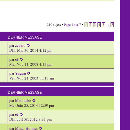
310 sujets •
Page
1
sur
7
•
...
1
2
3
4
5
7
DERNIER MESSAGE
par
zeauro
Dim Mar 30, 2014 4:12 pm
cé
par
Mar Nov 11, 2008 4:13 pm
Yagan
par
Ven Nov 21, 2003 11:13 am
DERNIER MESSAGE
par
Matouche
Mer Juin 25, 2014 12:59 pm
cé
par
Dim Juil 08, 2012 3:31 pm
par
Mina_Holmes