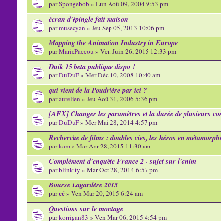
par
Spongebob
» Lun Aoû 09, 2004 9:53 pm
écran d'épingle fait maison
par
musecyan
» Jeu Sep 05, 2013 10:06 pm
Mapping the Animation Industry in Europe
par
MariePaccou
» Ven Juin 26, 2015 12:33 pm
Duik 15 beta publique dispo !
par
DuDuF
» Mer Déc 10, 2008 10:40 am
qui vient de la Poudrière par ici ?
par
aurelien
» Jeu Aoû 31, 2006 5:36 pm
[AFX] Changer les paramètres et la durée de plusieurs c
par
DuDuF
» Mer Mai 28, 2014 4:57 pm
Recherche de films : doubles vies, les héros en métamorph
par
kam
» Mar Avr 28, 2015 11:30 am
Complément d'enquête France 2 - sujet sur l'anim
par
blinkity
» Mar Oct 28, 2014 6:57 pm
Bourse Lagardère 2015
cé
par
» Ven Mar 20, 2015 6:24 am
Questions sur le montage
par
korrigan83
» Ven Mar 06, 2015 4:54 pm