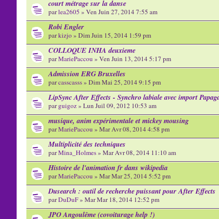
court métrage sur la danse
par
lea2605
» Ven Juin 27, 2014 7:55 am
Robi Engler
par
kizjo
» Dim Juin 15, 2014 1:59 pm
COLLOQUE INHA deuxieme
par
MariePaccou
» Ven Juin 13, 2014 5:17 pm
Admission ERG Bruxelles
par
casscasss
» Dim Mai 25, 2014 9:15 pm
LipSync After Effects - Synchro labiale avec import Papag
par
guigoz
» Lun Juil 09, 2012 10:53 am
musique, anim expérimentale et mickey mousing
par
MariePaccou
» Mar Avr 08, 2014 4:58 pm
Multiplicité des techniques
par
Mina_Holmes
» Mar Avr 08, 2014 11:10 am
Histoire de l'animation fr dans wikipedia
par
MariePaccou
» Mar Mar 25, 2014 5:52 pm
Dusearch : outil de recherche puissant pour After Effects
par
DuDuF
» Mar Mar 18, 2014 12:52 pm
JPO Angoulême (covoiturage help !)