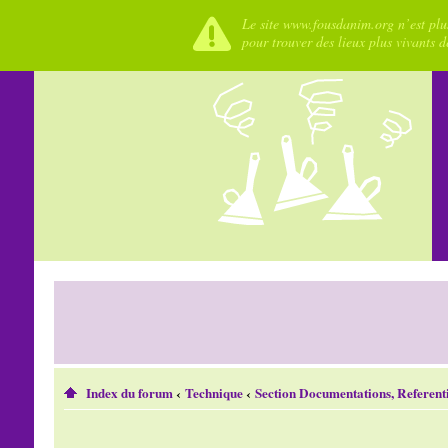
Le site www.fousdanim.org n’est plus
pour trouver des lieux plus vivants 
Index du forum
‹
Technique
‹
Section Documentations, Referenti