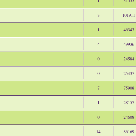
1
31553
8
101911
1
46343
4
49936
0
24584
0
25437
7
75908
1
28157
0
24608
14
86169