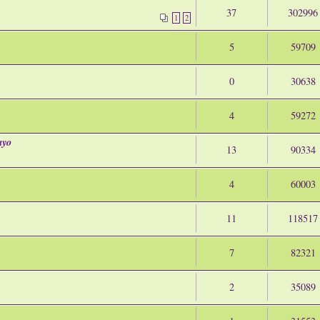
37
302996
1
2
5
59709
0
30638
4
59272
ayo
13
90334
4
60003
11
118517
7
82321
2
35089