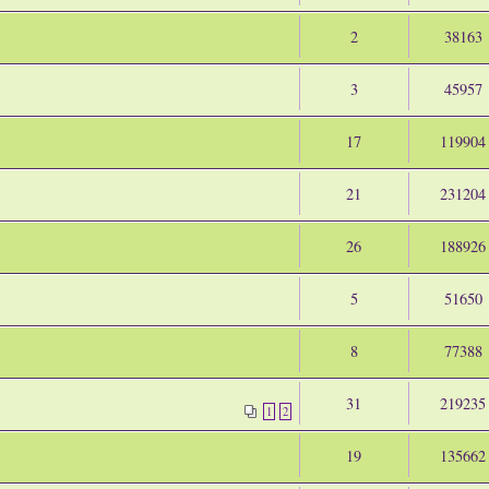
2
38163
3
45957
17
119904
21
231204
26
188926
5
51650
8
77388
31
219235
1
2
19
135662