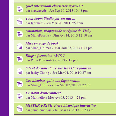
Quel intervenant choisisseriez-vous ?
par
maxencedt
» Jeu Sep 19, 2013 10:48 pm
Toon boom Studio par un nul ...
par
Igricheff
» Jeu Mar 31, 2011 7:50 pm
Animation, propagande et régime de Vichy
par
MariePaccou
» Dim Avr 14, 2013 12:10 am
Mise en page de book
par
Mina_Holmes
» Mar Aoû 27, 2013 1:43 pm
Ellipse formation AVIS ?
par
Phi
» Dim Aoû 25, 2013 9:15 pm
Site et documentaire sur Ray Harryhausen
par
Jacky Chong
» Jeu Mar 04, 2010 10:37 am
Ces histoires qui nous façonnent....
par
Mina_Holmes
» Jeu Mai 02, 2013 2:22 pm
Le statut d'intermittent
par
Marinello
» Mer Avr 03, 2013 4:24 pm
MISTER FRISE_Frise historique interactive.
par
pamplemousse
» Jeu Mar 14, 2013 10:57 am