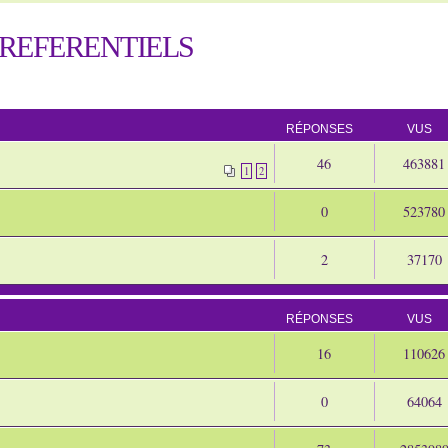
REFERENTIELS
RÉPONSES
VUS
46
463881
1
2
0
523780
2
37170
RÉPONSES
VUS
16
110626
0
64064