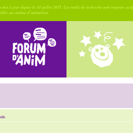
 mis à jour depuis le 10 juillet 2015. Les outils de recherche sont toujours acti
dédiés au cinéma d’animation.
els