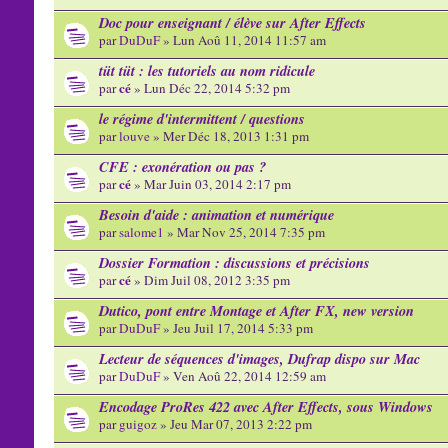
Doc pour enseignant / élève sur After Effects
par
DuDuF
» Lun Aoû 11, 2014 11:57 am
tüt tüt : les tutoriels au nom ridicule
cé
par
» Lun Déc 22, 2014 5:32 pm
le régime d'intermittent / questions
par
louve
» Mer Déc 18, 2013 1:31 pm
CFE : exonération ou pas ?
cé
par
» Mar Juin 03, 2014 2:17 pm
Besoin d'aide : animation et numérique
par
salome1
» Mar Nov 25, 2014 7:35 pm
Dossier Formation : discussions et précisions
cé
par
» Dim Juil 08, 2012 3:35 pm
Dutico, pont entre Montage et After FX, new version
par
DuDuF
» Jeu Juil 17, 2014 5:33 pm
Lecteur de séquences d'images, Dufrap dispo sur Mac
par
DuDuF
» Ven Aoû 22, 2014 12:59 am
Encodage ProRes 422 avec After Effects, sous Windows
par
guigoz
» Jeu Mar 07, 2013 2:22 pm