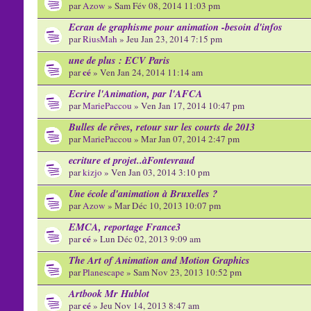
par
Azow
» Sam Fév 08, 2014 11:03 pm
Ecran de graphisme pour animation -besoin d'infos
par
RiusMah
» Jeu Jan 23, 2014 7:15 pm
une de plus : ECV Paris
cé
par
» Ven Jan 24, 2014 11:14 am
Ecrire l'Animation, par l'AFCA
par
MariePaccou
» Ven Jan 17, 2014 10:47 pm
Bulles de rêves, retour sur les courts de 2013
par
MariePaccou
» Mar Jan 07, 2014 2:47 pm
ecriture et projet..àFontevraud
par
kizjo
» Ven Jan 03, 2014 3:10 pm
Une école d'animation à Bruxelles ?
par
Azow
» Mar Déc 10, 2013 10:07 pm
EMCA, reportage France3
cé
par
» Lun Déc 02, 2013 9:09 am
The Art of Animation and Motion Graphics
par
Planescape
» Sam Nov 23, 2013 10:52 pm
Artbook Mr Hublot
cé
par
» Jeu Nov 14, 2013 8:47 am