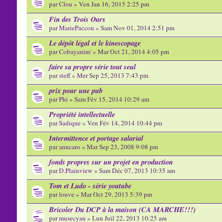
par
Clou
» Ven Jan 16, 2015 2:25 pm
Fin des Trois Ours
par
MariePaccou
» Sam Nov 01, 2014 2:51 pm
Le dépôt légal et le kinescopage
par
Cobayanim'
» Mar Oct 21, 2014 4:05 pm
faire sa propre série tout seul
par
steff
» Mer Sep 25, 2013 7:43 pm
prix pour une pub
par
Phi
» Sam Fév 15, 2014 10:29 am
Propriété intellectuelle
par
Sadique
» Ven Fév 14, 2014 10:44 pm
Intermittence et portage salarial
par
anncaro
» Mar Sep 23, 2008 9:08 pm
fonds propres sur un projet en production
par
D.Plainview
» Sam Déc 07, 2013 10:35 am
Tom et Ludo - série youtube
par
louve
» Mar Oct 29, 2013 5:39 pm
Bricoler Du DCP à la maison (CA MARCHE!!!)
par
musecyan
» Lun Juil 22, 2013 10:25 am