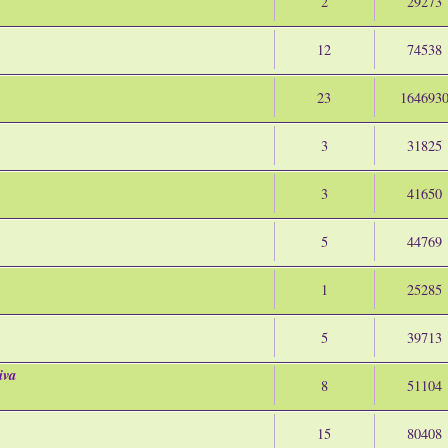
2
29273
12
74538
23
164693
3
31825
3
41650
5
44769
1
25285
5
39713
iva
8
51104
15
80408