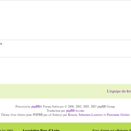
és
L’équipe du fo
Powered by
phpBB
® Forum Software © 2000, 2002, 2005, 2007 phpBB Group.
Traduction par
phpBB-fr.com
Fous d'anim
Thème
pour PHPBB par
cé
Smileys par
Krocui
,
Sebastien Lasserre
et
Florentine Grelier
e loi 1901
Association Fous d'Anim
Fous d'anim est adhérente 