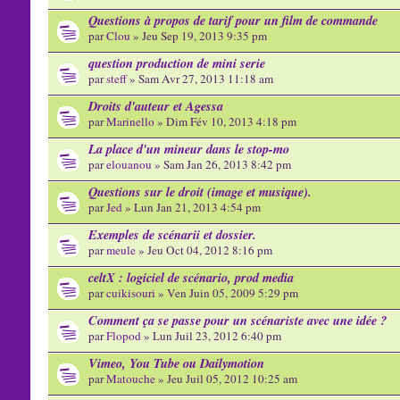
Questions à propos de tarif pour un film de commande
par
Clou
» Jeu Sep 19, 2013 9:35 pm
question production de mini serie
par
steff
» Sam Avr 27, 2013 11:18 am
Droits d'auteur et Agessa
par
Marinello
» Dim Fév 10, 2013 4:18 pm
La place d'un mineur dans le stop-mo
par
elouanou
» Sam Jan 26, 2013 8:42 pm
Questions sur le droit (image et musique).
par
Jed
» Lun Jan 21, 2013 4:54 pm
Exemples de scénarii et dossier.
par
meule
» Jeu Oct 04, 2012 8:16 pm
celtX : logiciel de scénario, prod media
par
cuikisouri
» Ven Juin 05, 2009 5:29 pm
Comment ça se passe pour un scénariste avec une idée ?
par
Flopod
» Lun Juil 23, 2012 6:40 pm
Vimeo, You Tube ou Dailymotion
par
Matouche
» Jeu Juil 05, 2012 10:25 am