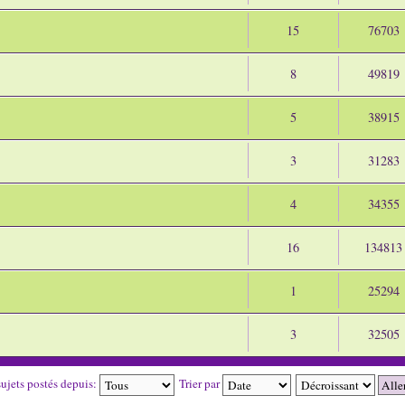
15
76703
8
49819
5
38915
3
31283
4
34355
16
134813
1
25294
3
32505
sujets postés depuis:
Trier par