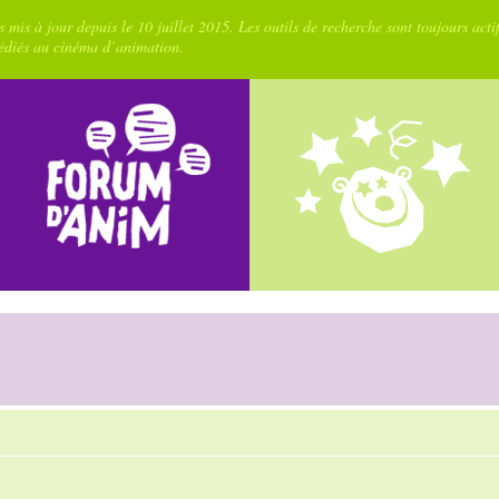
 mis à jour depuis le 10 juillet 2015. Les outils de recherche sont toujours acti
dédiés au cinéma d’animation.