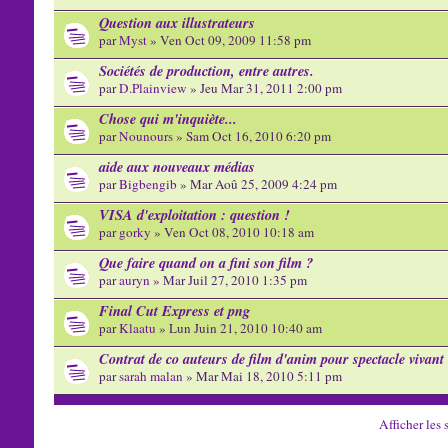
Question aux illustrateurs
par
Myst
» Ven Oct 09, 2009 11:58 pm
Sociétés de production, entre autres.
par
D.Plainview
» Jeu Mar 31, 2011 2:00 pm
Chose qui m'inquiète...
par
Nounours
» Sam Oct 16, 2010 6:20 pm
aide aux nouveaux médias
par
Bigbengib
» Mar Aoû 25, 2009 4:24 pm
VISA d'exploitation : question !
par
gorky
» Ven Oct 08, 2010 10:18 am
Que faire quand on a fini son film ?
par
auryn
» Mar Juil 27, 2010 1:35 pm
Final Cut Express et png
par
Klaatu
» Lun Juin 21, 2010 10:40 am
Contrat de co auteurs de film d'anim pour spectacle vivant
par
sarah malan
» Mar Mai 18, 2010 5:11 pm
Afficher les 