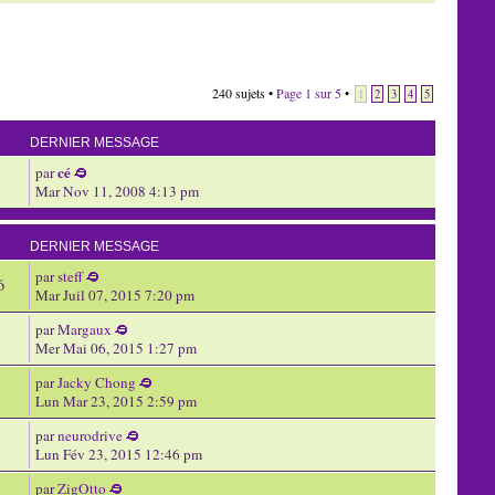
240 sujets •
Page
1
sur
5
•
1
2
3
4
5
DERNIER MESSAGE
cé
par
Mar Nov 11, 2008 4:13 pm
DERNIER MESSAGE
par
steff
6
Mar Juil 07, 2015 7:20 pm
par
Margaux
Mer Mai 06, 2015 1:27 pm
par
Jacky Chong
Lun Mar 23, 2015 2:59 pm
par
neurodrive
Lun Fév 23, 2015 12:46 pm
par
ZigOtto