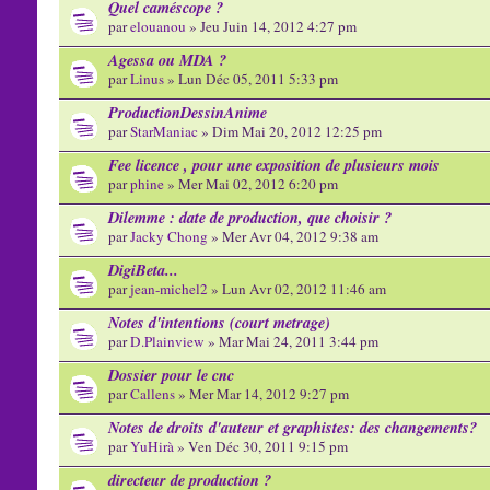
Quel caméscope ?
par
elouanou
» Jeu Juin 14, 2012 4:27 pm
Agessa ou MDA ?
par
Linus
» Lun Déc 05, 2011 5:33 pm
ProductionDessinAnime
par
StarManiac
» Dim Mai 20, 2012 12:25 pm
Fee licence , pour une exposition de plusieurs mois
par
phine
» Mer Mai 02, 2012 6:20 pm
Dilemme : date de production, que choisir ?
par
Jacky Chong
» Mer Avr 04, 2012 9:38 am
DigiBeta...
par
jean-michel2
» Lun Avr 02, 2012 11:46 am
Notes d'intentions (court metrage)
par
D.Plainview
» Mar Mai 24, 2011 3:44 pm
Dossier pour le cnc
par
Callens
» Mer Mar 14, 2012 9:27 pm
Notes de droits d'auteur et graphistes: des changements?
par
YuHirà
» Ven Déc 30, 2011 9:15 pm
directeur de production ?