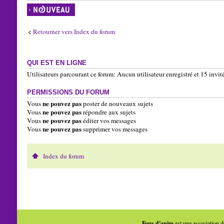
Écrire un nouveau
sujet
Retourner vers Index du forum
QUI EST EN LIGNE
Utilisateurs parcourant ce forum: Aucun utilisateur enregistré et 15 invit
PERMISSIONS DU FORUM
ne pouvez pas
Vous
poster de nouveaux sujets
ne pouvez pas
Vous
répondre aux sujets
ne pouvez pas
Vous
éditer vos messages
ne pouvez pas
Vous
supprimer vos messages
Index du forum
Fous d'anim
est une association d