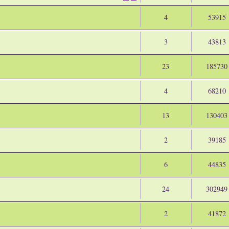
4
53915
3
43813
23
185730
4
68210
13
130403
2
39185
6
44835
24
302949
2
41872