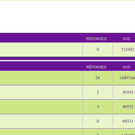
RÉPONSES
VUS
0
521902
RÉPONSES
VUS
24
1449744
2
85192
3
89552
0
69331