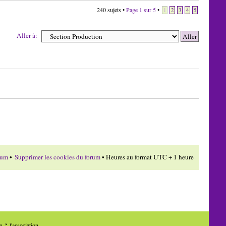
240 sujets •
Page
1
sur
5
•
1
2
3
4
5
Aller à:
rum
•
Supprimer les cookies du forum
• Heures au format UTC + 1 heure
de
l'association