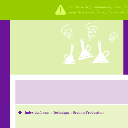
Le site www.fousdanim.org n’est plus
pour trouver des lieux plus vivants 
Index du forum
‹
Technique
‹
Section Production