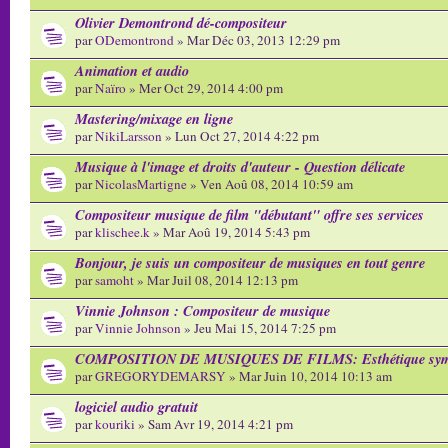
Olivier Demontrond dé-compositeur
par
ODemontrond
» Mar Déc 03, 2013 12:29 pm
Animation et audio
par
Naïro
» Mer Oct 29, 2014 4:00 pm
Mastering/mixage en ligne
par
NikiLarsson
» Lun Oct 27, 2014 4:22 pm
Musique à l'image et droits d'auteur - Question délicate
par
NicolasMartigne
» Ven Aoû 08, 2014 10:59 am
Compositeur musique de film "débutant" offre ses services
par
klischee.k
» Mar Aoû 19, 2014 5:43 pm
Bonjour, je suis un compositeur de musiques en tout genre
par
samoht
» Mar Juil 08, 2014 12:13 pm
Vinnie Johnson : Compositeur de musique
par
Vinnie Johnson
» Jeu Mai 15, 2014 7:25 pm
COMPOSITION DE MUSIQUES DE FILMS: Esthétique sym
par
GREGORYDEMARSY
» Mar Juin 10, 2014 10:13 am
logiciel audio gratuit
par
kouriki
» Sam Avr 19, 2014 4:21 pm