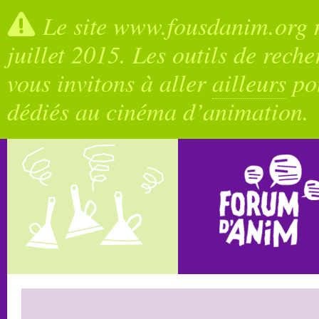
Le site www.fousdanim.org n
juillet 2015. Les outils de rech
vous invitons à aller
ailleurs
pou
dédiés au cinéma d’animation.