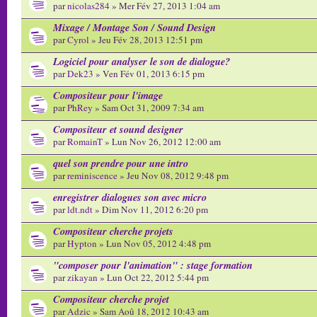
par
nicolas284
» Mer Fév 27, 2013 1:04 am
Mixage / Montage Son / Sound Design
par
Cyrol
» Jeu Fév 28, 2013 12:51 pm
Logiciel pour analyser le son de dialogue?
par
Dek23
» Ven Fév 01, 2013 6:15 pm
Compositeur pour l'image
par
PhRey
» Sam Oct 31, 2009 7:34 am
Compositeur et sound designer
par
RomainT
» Lun Nov 26, 2012 12:00 am
quel son prendre pour une intro
par
reminiscence
» Jeu Nov 08, 2012 9:48 pm
enregistrer dialogues son avec micro
par
ldt.ndt
» Dim Nov 11, 2012 6:20 pm
Compositeur cherche projets
par
Hypton
» Lun Nov 05, 2012 4:48 pm
"composer pour l'animation" : stage formation
par
zikayan
» Lun Oct 22, 2012 5:44 pm
Compositeur cherche projet
par
Adzic
» Sam Aoû 18, 2012 10:43 am