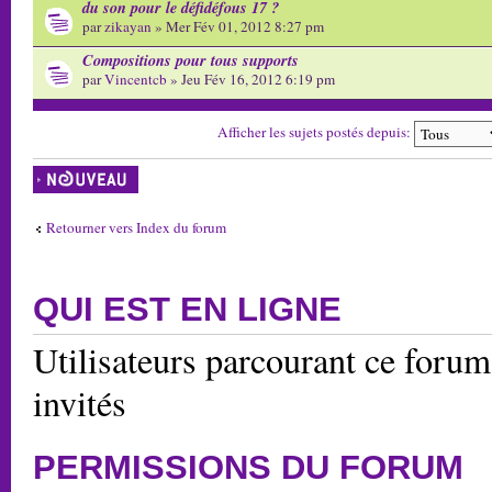
du son pour le défidéfous 17 ?
par
zikayan
» Mer Fév 01, 2012 8:27 pm
Compositions pour tous supports
par
Vincentcb
» Jeu Fév 16, 2012 6:19 pm
Afficher les sujets postés depuis:
Écrire un nouveau
sujet
Retourner vers Index du forum
QUI EST EN LIGNE
Utilisateurs parcourant ce forum:
invités
PERMISSIONS DU FORUM