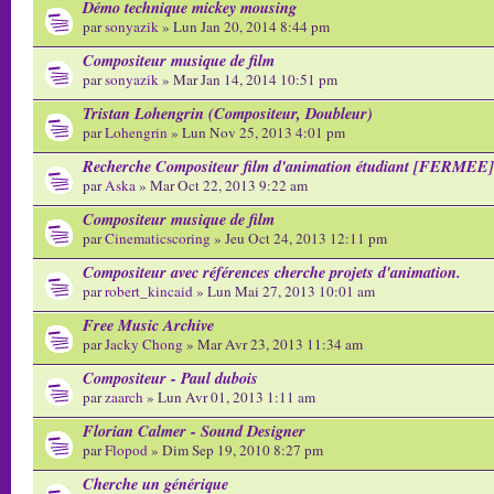
Démo technique mickey mousing
par
sonyazik
» Lun Jan 20, 2014 8:44 pm
Compositeur musique de film
par
sonyazik
» Mar Jan 14, 2014 10:51 pm
Tristan Lohengrin (Compositeur, Doubleur)
par
Lohengrin
» Lun Nov 25, 2013 4:01 pm
Recherche Compositeur film d'animation étudiant [FERMEE]
par
Aska
» Mar Oct 22, 2013 9:22 am
Compositeur musique de film
par
Cinematicscoring
» Jeu Oct 24, 2013 12:11 pm
Compositeur avec références cherche projets d'animation.
par
robert_kincaid
» Lun Mai 27, 2013 10:01 am
Free Music Archive
par
Jacky Chong
» Mar Avr 23, 2013 11:34 am
Compositeur - Paul dubois
par
zaarch
» Lun Avr 01, 2013 1:11 am
Florian Calmer - Sound Designer
par
Flopod
» Dim Sep 19, 2010 8:27 pm
Cherche un générique