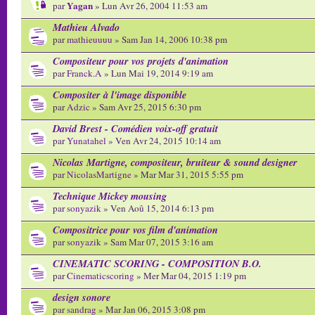
Yagan
par
» Lun Avr 26, 2004 11:53 am
Mathieu Alvado
par
mathieuuuu
» Sam Jan 14, 2006 10:38 pm
Compositeur pour vos projets d'animation
par
Franck.A
» Lun Mai 19, 2014 9:19 am
Compositer à l'image disponible
par
Adzic
» Sam Avr 25, 2015 6:30 pm
David Brest - Comédien voix-off gratuit
par
Yunatahel
» Ven Avr 24, 2015 10:14 am
Nicolas Martigne, compositeur, bruiteur & sound designer
par
NicolasMartigne
» Mar Mar 31, 2015 5:55 pm
Technique Mickey mousing
par
sonyazik
» Ven Aoû 15, 2014 6:13 pm
Compositrice pour vos film d'animation
par
sonyazik
» Sam Mar 07, 2015 3:16 am
CINEMATIC SCORING - COMPOSITION B.O.
par
Cinematicscoring
» Mer Mar 04, 2015 1:19 pm
design sonore
par
sandrag
» Mar Jan 06, 2015 3:08 pm