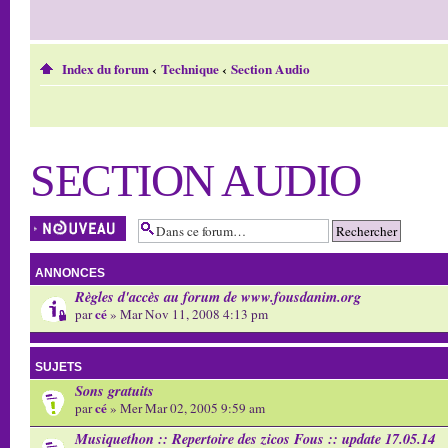
Index du forum
‹
Technique
‹
Section Audio
SECTION AUDIO
Écrire un nouveau
sujet
ANNONCES
Règles d'accès au forum de www.fousdanim.org
cé
par
» Mar Nov 11, 2008 4:13 pm
SUJETS
Sons gratuits
cé
par
» Mer Mar 02, 2005 9:59 am
Musiquethon :: Repertoire des zicos Fous :: update 17.05.14