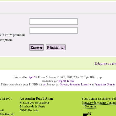
 via votre panneau
scription.
L’équipe du fo
Powered by
phpBB
® Forum Software © 2000, 2002, 2005, 2007 phpBB Group.
Traduction par
phpBB-fr.com
Fous d'anim
Thème
pour PHPBB par
cé
Smileys par
Krocui
,
Sebastien Lasserre
et
Florentine Grelier
e loi 1901
Association Fous d'Anim
Fous d'anim est adhérente 
Maison des associations
française du cinéma d'anima
24, place de la liberté
Noranim
auté
59100 Roubaix
débattant du