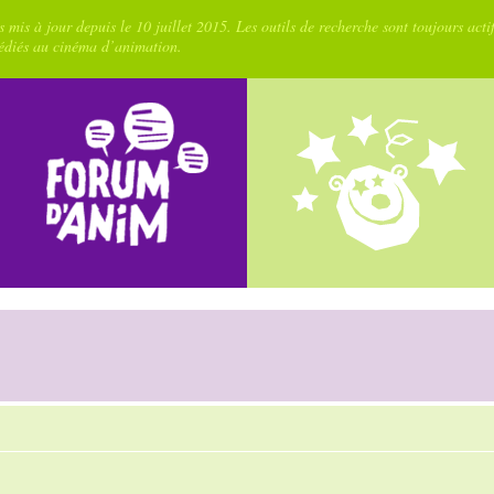
 mis à jour depuis le 10 juillet 2015. Les outils de recherche sont toujours acti
dédiés au cinéma d’animation.