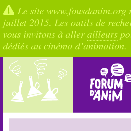
Le site www.fousdanim.org n
juillet 2015. Les outils de rech
vous invitons à aller
ailleurs
pou
dédiés au cinéma d’animation.