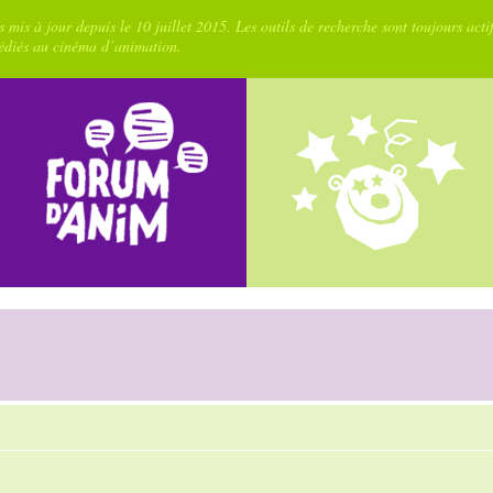
 mis à jour depuis le 10 juillet 2015. Les outils de recherche sont toujours acti
dédiés au cinéma d’animation.