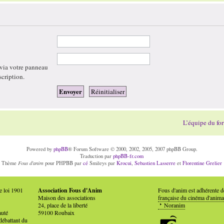
 via votre panneau
scription.
L’équipe du fo
Powered by
phpBB
® Forum Software © 2000, 2002, 2005, 2007 phpBB Group.
Traduction par
phpBB-fr.com
Fous d'anim
Thème
pour PHPBB par
cé
Smileys par
Krocui
,
Sebastien Lasserre
et
Florentine Grelier
e loi 1901
Association Fous d'Anim
Fous d'anim est adhérente 
Maison des associations
française du cinéma d'anima
24, place de la liberté
Noranim
auté
59100 Roubaix
débattant du