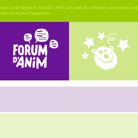
 mis à jour depuis le 10 juillet 2015. Les outils de recherche sont toujours acti
dédiés au cinéma d’animation.