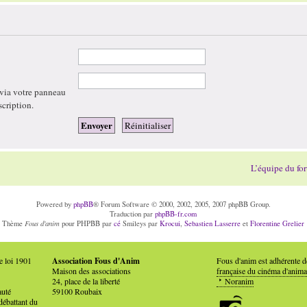
 via votre panneau
scription.
L’équipe du fo
Powered by
phpBB
® Forum Software © 2000, 2002, 2005, 2007 phpBB Group.
Traduction par
phpBB-fr.com
Fous d'anim
Thème
pour PHPBB par
cé
Smileys par
Krocui
,
Sebastien Lasserre
et
Florentine Grelier
e loi 1901
Association Fous d'Anim
Fous d'anim est adhérente 
Maison des associations
française du cinéma d'anima
24, place de la liberté
Noranim
auté
59100 Roubaix
débattant du