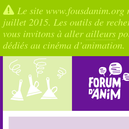
Le site www.fousdanim.org n
juillet 2015. Les outils de rech
vous invitons à aller
ailleurs
pou
dédiés au cinéma d’animation.