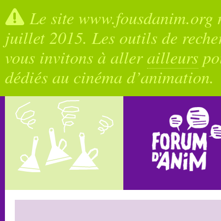
Le site www.fousdanim.org n
juillet 2015. Les outils de rech
vous invitons à aller
ailleurs
pou
dédiés au cinéma d’animation.