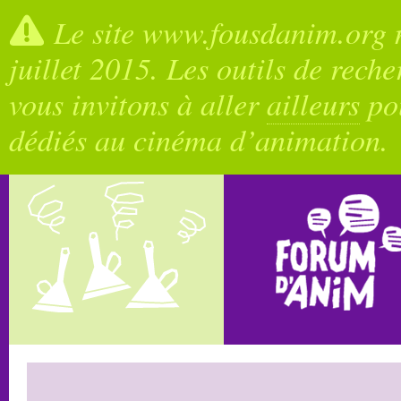
Le site www.fousdanim.org n
juillet 2015. Les outils de rech
vous invitons à aller
ailleurs
pou
dédiés au cinéma d’animation.