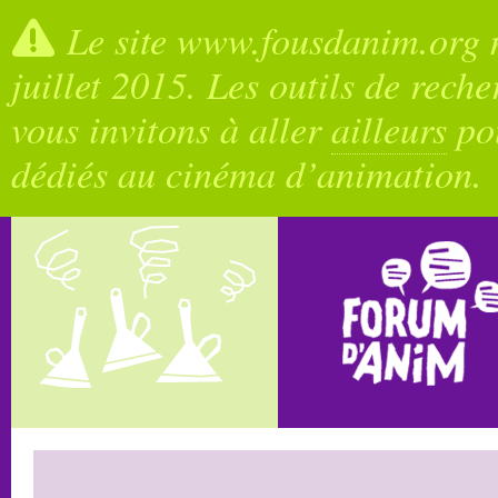
Le site www.fousdanim.org n
juillet 2015. Les outils de rech
vous invitons à aller
ailleurs
pou
dédiés au cinéma d’animation.