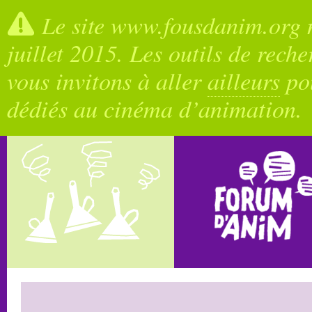
Le site www.fousdanim.org n
juillet 2015. Les outils de rech
vous invitons à aller
ailleurs
pou
dédiés au cinéma d’animation.