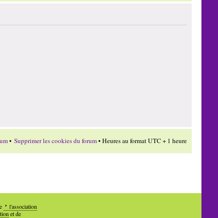
rum
•
Supprimer les cookies du forum
• Heures au format UTC + 1 heure
de
l'association
tion
et de