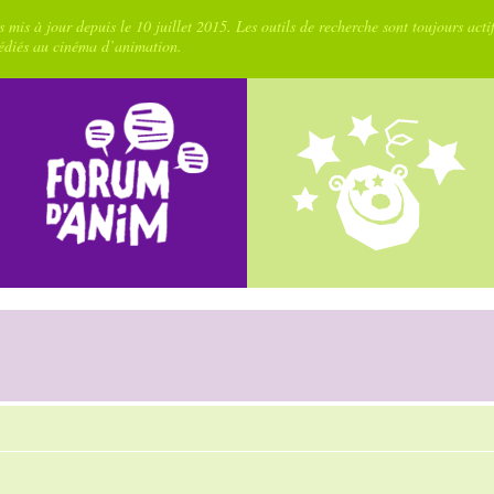
 mis à jour depuis le 10 juillet 2015. Les outils de recherche sont toujours acti
dédiés au cinéma d’animation.