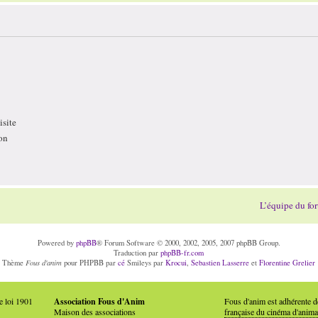
site
on
L’équipe du fo
Powered by
phpBB
® Forum Software © 2000, 2002, 2005, 2007 phpBB Group.
Traduction par
phpBB-fr.com
Fous d'anim
Thème
pour PHPBB par
cé
Smileys par
Krocui
,
Sebastien Lasserre
et
Florentine Grelier
e loi 1901
Association Fous d'Anim
Fous d'anim est adhérente 
Maison des associations
française du cinéma d'anima