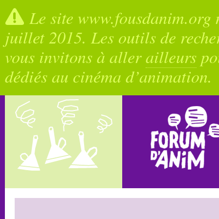
Le site www.fousdanim.org n
juillet 2015. Les outils de rech
vous invitons à aller
ailleurs
pou
dédiés au cinéma d’animation.