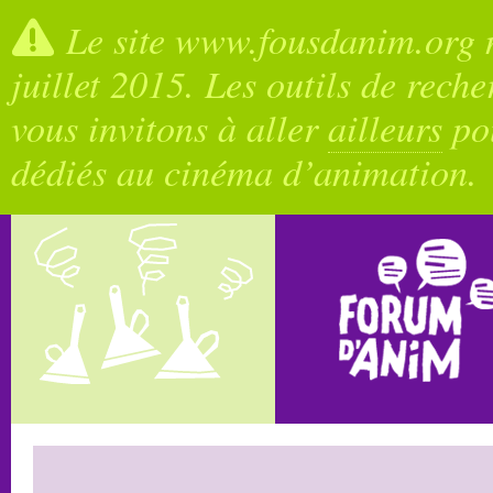
Le site www.fousdanim.org n
juillet 2015. Les outils de rech
vous invitons à aller
ailleurs
pou
dédiés au cinéma d’animation.