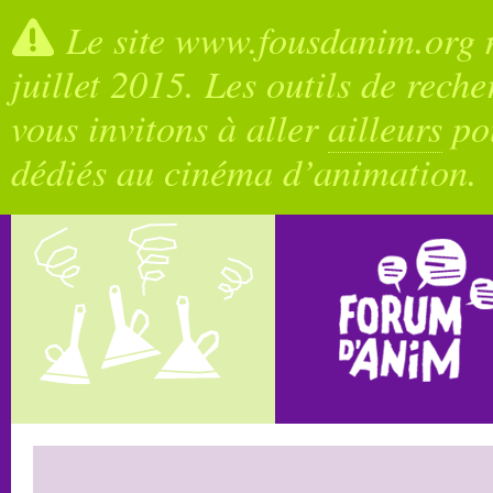
Le site www.fousdanim.org n
juillet 2015. Les outils de rech
vous invitons à aller
ailleurs
pou
dédiés au cinéma d’animation.