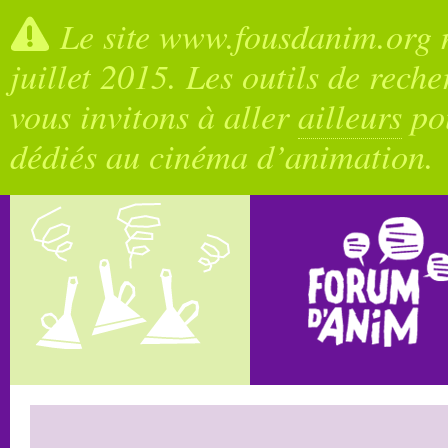
Le site www.fousdanim.org n
juillet 2015. Les outils de rech
vous invitons à aller
ailleurs
pou
dédiés au cinéma d’animation.