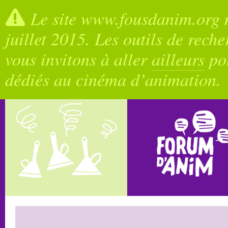
Le site www.fousdanim.org n
juillet 2015. Les outils de rech
vous invitons à aller
ailleurs
pou
dédiés au cinéma d’animation.