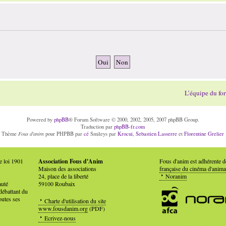
L’équipe du fo
Powered by
phpBB
® Forum Software © 2000, 2002, 2005, 2007 phpBB Group.
Traduction par
phpBB-fr.com
Fous d'anim
Thème
pour PHPBB par
cé
Smileys par
Krocui
,
Sebastien Lasserre
et
Florentine Grelier
e loi 1901
Association Fous d'Anim
Fous d'anim est adhérente 
Maison des associations
française du cinéma d'anima
24, place de la liberté
Noranim
auté
59100 Roubaix
débattant du
outes ses
Charte d'utilisation du site
www.fousdanim.org
(PDF)
Ecrivez-nous