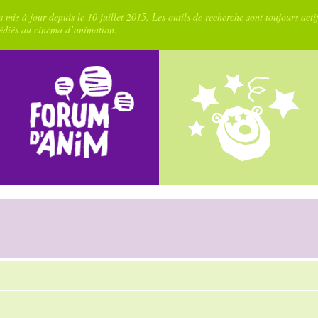
 mis à jour depuis le 10 juillet 2015. Les outils de recherche sont toujours acti
dédiés au cinéma d’animation.